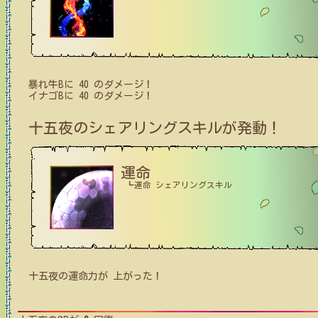
暴れ牛B
に
40
のダメージ！
イナゴB
に
40
のダメージ！
十五夜
のシェアリングスキルが発動！
運命
┗運命 シェアリングスキル
十五夜
の
運命力
が
上がった！