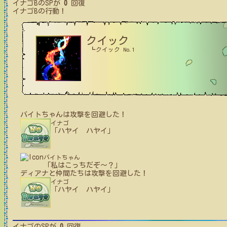
イナゴB
のSPが
0
回復
イナゴB
の行動！
クイック
┗クイック No.1
バイトちゃん
は攻撃を回避した！
イナゴ
「ハヤイ ハヤイ」
バイトちゃん
「私はこっちだぞ～？」
ディアナと仲間たち
は攻撃を回避した！
イナゴ
「ハヤイ ハヤイ」
イナゴ
のSPが
0
回復