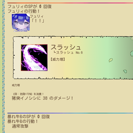
フュリィ
のSPが
6
回復
フュリィ
の行動！
フュリィ
「！！」
スラッシュ
┗スラッシュ No.6
【威力増】
威力増
《自：防御+70%》を消費！
猪突イノシシ
に
38
のダメージ！
暴れ牛B
のSPが
0
回復
暴れ牛B
の行動！
通常攻撃