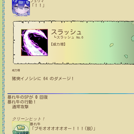
フュリィ
「！！」
スラッシュ
┗スラッシュ No.6
【威力増】
威力増
猪突イノシシ
に
64
のダメージ！
暴れ牛
のSPが
0
回復
暴れ牛
の行動！
通常攻撃
クリーンヒット！
暴れ牛
「ブモオオオオオオー！！！(鋭)」