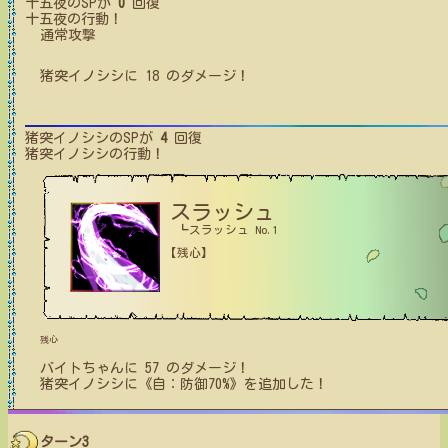
十五夜
のSPが
0
回復
十五夜
の行動！
通常攻撃
猪突イノシシ
に
18
のダメージ！
猪突イノシシ
のSPが
4
回復
猪突イノシシ
の行動！
スラッシュ
┗スラッシュ No.1
【残心】
残心
バイトちゃん
に
57
のダメージ！
猪突イノシシ
に
《自：防御70%》
を追加した！
ターン3