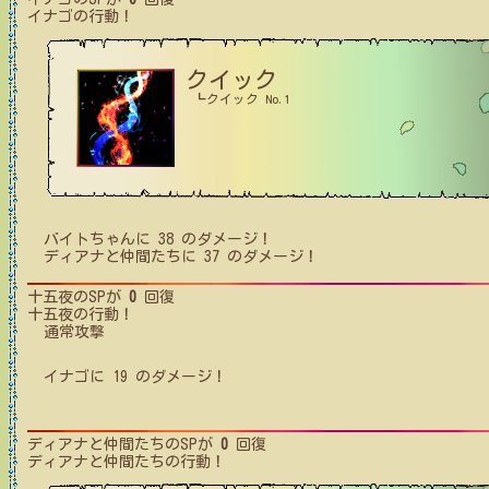
イナゴ
の行動！
クイック
┗クイック No.1
バイトちゃん
に
38
のダメージ！
ディアナと仲間たち
に
37
のダメージ！
十五夜
のSPが
0
回復
十五夜
の行動！
通常攻撃
イナゴ
に
19
のダメージ！
ディアナと仲間たち
のSPが
0
回復
ディアナと仲間たち
の行動！