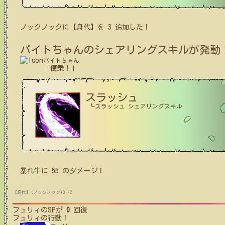
ノックノック
に【身代】を
3
追加した！
バイトちゃん
のシェアリングスキルが発動
バイトちゃん
「便乗！」
スラッシュ
┗スラッシュ シェアリングスキル
暴れ牛
に
55
のダメージ！
【身代】(ノックノック)3→2
フュリィ
のSPが
0
回復
フュリィ
の行動！