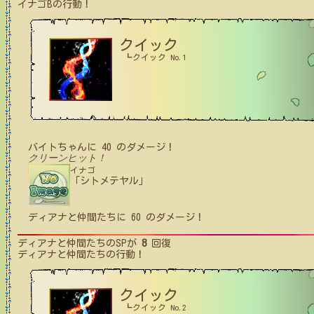
イナゴB
の行動！
クイック
┗クイック No.1
バイトちゃん
に
40
のダメージ！
クリーンヒット！
イナゴ
「シトメテヤル」
ディアナと仲間たち
に
60
のダメージ！
ディアナと仲間たち
のSPが
8
回復
ディアナと仲間たち
の行動！
クイック
┗クイック No.2