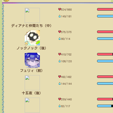
524/660
149/181
ディアナと仲間たち（中）
375/375
80/114
ノックノック（後）
410/702
106/120
フュリィ（前）
492/492
144/144
十五夜（後）
259/440
63/117