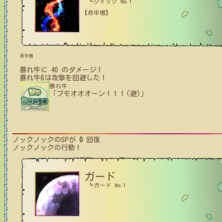
┗クイック No.1
【命中増】
命中増
暴れ牛
に
40
のダメージ！
暴れ牛B
は攻撃を回避した！
暴れ牛
「ブモオオオーン！！！(避)」
ノックノック
のSPが
0
回復
ノックノック
の行動！
ガード
┗ガード No.1