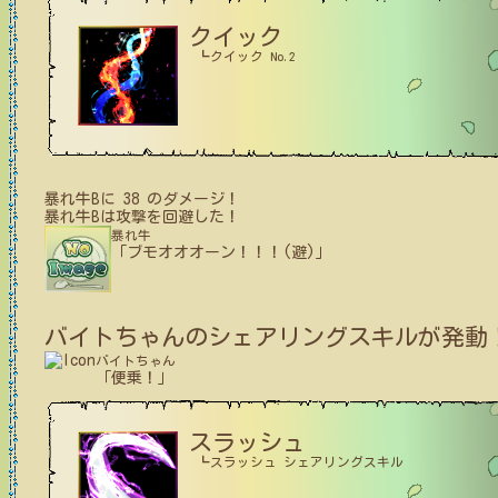
クイック
┗クイック No.2
暴れ牛B
に
38
のダメージ！
暴れ牛B
は攻撃を回避した！
暴れ牛
「ブモオオオーン！！！(避)」
バイトちゃん
のシェアリングスキルが発動
バイトちゃん
「便乗！」
スラッシュ
┗スラッシュ シェアリングスキル