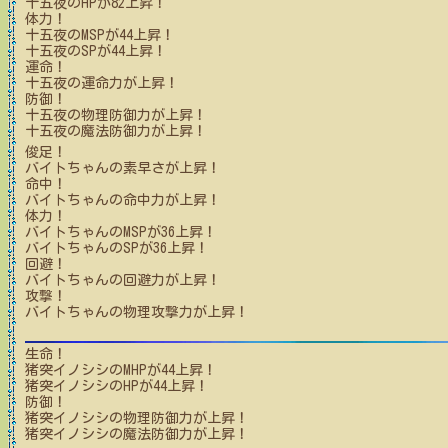
十五夜
のHPが
82
上昇！
体力！
十五夜
のMSPが
44
上昇！
十五夜
のSPが
44
上昇！
運命！
十五夜
の運命力が上昇！
防御！
十五夜
の物理防御力が上昇！
十五夜
の魔法防御力が上昇！
俊足！
バイトちゃん
の素早さが上昇！
命中！
バイトちゃん
の命中力が上昇！
体力！
バイトちゃん
のMSPが
36
上昇！
バイトちゃん
のSPが
36
上昇！
回避！
バイトちゃん
の回避力が上昇！
攻撃！
バイトちゃん
の物理攻撃力が上昇！
生命！
猪突イノシシ
のMHPが
44
上昇！
猪突イノシシ
のHPが
44
上昇！
防御！
猪突イノシシ
の物理防御力が上昇！
猪突イノシシ
の魔法防御力が上昇！