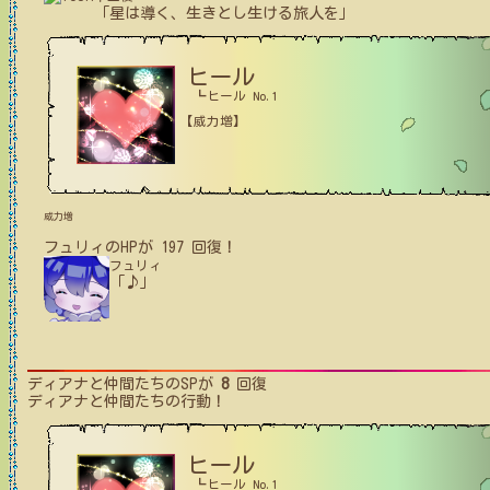
「星は導く、生きとし生ける旅人を」
ヒール
┗ヒール No.1
【威力増】
威力増
フュリィ
の
HPが
197
回復！
フュリィ
「♪」
ディアナと仲間たち
のSPが
8
回復
ディアナと仲間たち
の行動！
ヒール
┗ヒール No.1