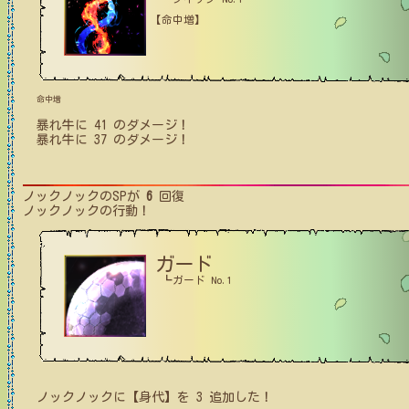
【命中増】
命中増
暴れ牛
に
41
のダメージ！
暴れ牛
に
37
のダメージ！
ノックノック
のSPが
6
回復
ノックノック
の行動！
ガード
┗ガード No.1
ノックノック
に【身代】を
3
追加した！