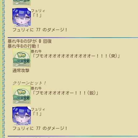
フュリィ
「！」
フュリィ
に
77
のダメージ！
暴れ牛B
のSPが
0
回復
暴れ牛B
の行動！
暴れ牛
「ブモオオオオオオオオオオオー！！！(突)」
通常攻撃
クリーンヒット！
暴れ牛
「ブモオオオオオオー！！！(鋭)」
フュリィ
「！」
フュリィ
に
77
のダメージ！