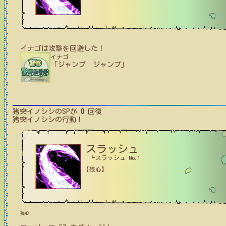
イナゴ
は攻撃を回避した！
イナゴ
「ジャンプ ジャンプ」
猪突イノシシ
のSPが
0
回復
猪突イノシシ
の行動！
スラッシュ
┗スラッシュ No.1
【残心】
残心