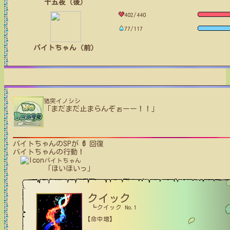
十五夜（後）
402/440
77/117
バイトちゃん（前）
猪突イノシシ
「まだまだ止まらんぞぉーー！！」
バイトちゃん
のSPが
6
回復
バイトちゃん
の行動！
バイトちゃん
「ほいほいっ」
クイック
┗クイック No.1
【命中増】