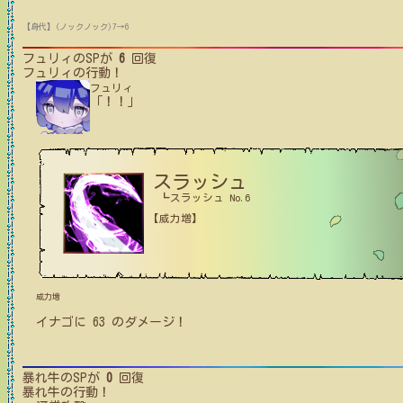
【身代】(ノックノック)7→6
フュリィ
のSPが
6
回復
フュリィ
の行動！
フュリィ
「！！」
スラッシュ
┗スラッシュ No.6
【威力増】
威力増
イナゴ
に
63
のダメージ！
暴れ牛
のSPが
0
回復
暴れ牛
の行動！