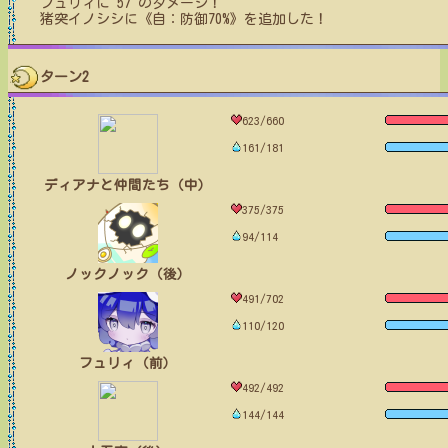
フュリィ
に
57
のダメージ！
猪突イノシシ
に
《自：防御70%》
を追加した！
ターン2
623/660
161/181
ディアナと仲間たち（中）
375/375
94/114
ノックノック（後）
491/702
110/120
フュリィ（前）
492/492
144/144