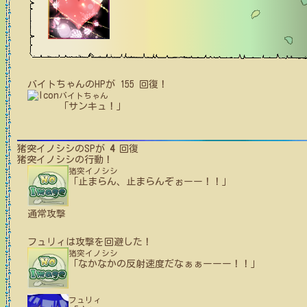
バイトちゃん
の
HPが
155
回復！
バイトちゃん
「サンキュ！」
猪突イノシシ
のSPが
4
回復
猪突イノシシ
の行動！
猪突イノシシ
「止まらん、止まらんぞぉーー！！」
通常攻撃
フュリィ
は攻撃を回避した！
猪突イノシシ
「なかなかの反射速度だなぁぁーーー！！」
フュリィ