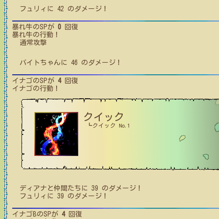
フュリィ
に
42
のダメージ！
暴れ牛
のSPが
0
回復
暴れ牛
の行動！
通常攻撃
バイトちゃん
に
46
のダメージ！
イナゴ
のSPが
4
回復
イナゴ
の行動！
クイック
┗クイック No.1
ディアナと仲間たち
に
39
のダメージ！
フュリィ
に
39
のダメージ！
イナゴB
のSPが
4
回復