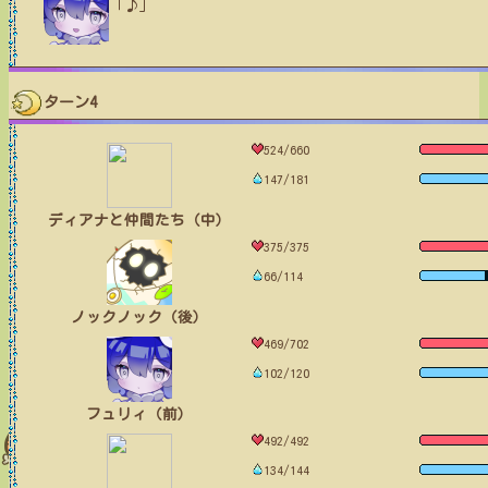
「♪」
ターン4
524/660
147/181
ディアナと仲間たち（中）
375/375
66/114
ノックノック（後）
469/702
102/120
フュリィ（前）
492/492
134/144