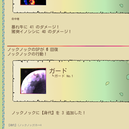
命中増
暴れ牛
に
41
のダメージ！
猪突イノシシ
に
40
のダメージ！
ノックノック
のSPが
6
回復
ノックノック
の行動！
ガード
┗ガード No.1
ノックノック
に【身代】を
3
追加した！
【身代】(ノックノック)5→4