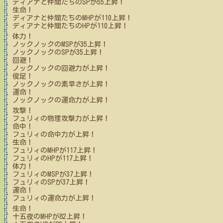
ディアナと仲間たち
のSPが
55
上昇！
生命！
ディアナと仲間たち
のMHPが
110
上昇！
ディアナと仲間たち
のHPが
110
上昇！
体力！
ノックノック
のMSPが
35
上昇！
ノックノック
のSPが
35
上昇！
回避！
ノックノック
の回避力が上昇！
俊足！
ノックノック
の素早さが上昇！
運命！
ノックノック
の運命力が上昇！
攻撃！
フュリィ
の物理攻撃力が上昇！
命中！
フュリィ
の命中力が上昇！
生命！
フュリィ
のMHPが
117
上昇！
フュリィ
のHPが
117
上昇！
体力！
フュリィ
のMSPが
37
上昇！
フュリィ
のSPが
37
上昇！
運命！
フュリィ
の運命力が上昇！
生命！
十五夜
のMHPが
82
上昇！