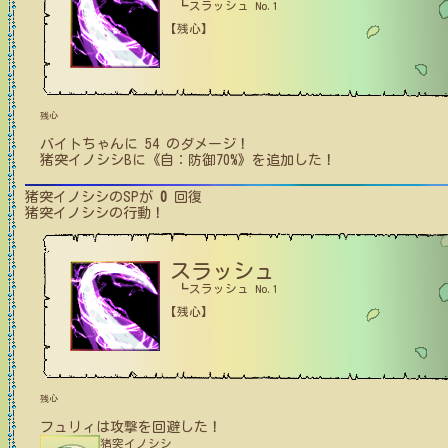
┗スラッシュ No.1
【残心】
残心
バイトちゃん
に
54
のダメージ！
猪突イノシシB
に
《自：防御70%》
を追加した！
猪突イノシシ
のSPが
0
回復
猪突イノシシ
の行動！
スラッシュ
┗スラッシュ No.1
【残心】
残心
フュリィ
は攻撃を回避した！
猪突イノシシ