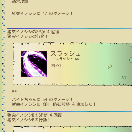
通常攻撃
猪突イノシシ
に
17
のダメージ！
猪突イノシシ
のSPが
4
回復
猪突イノシシ
の行動！
スラッシュ
┗スラッシュ No.1
【残心】
残心
バイトちゃん
に
54
のダメージ！
猪突イノシシ
に
《自：防御70%》
を追加した！
猪突イノシシB
のSPが
4
回復
猪突イノシシB
の行動！