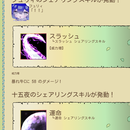
フュリィ
「！！」
スラッシュ
┗スラッシュ シェアリングスキル
【威力増】
威力増
暴れ牛C
に
58
のダメージ！
十五夜
のシェアリングスキルが発動！
運命
┗運命 シェアリングスキル