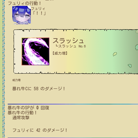
フュリィ
の行動！
フュリィ
「！！」
スラッシュ
┗スラッシュ No.6
【威力増】
威力増
暴れ牛C
に
58
のダメージ！
暴れ牛
のSPが
0
回復
暴れ牛
の行動！
通常攻撃
フュリィ
に
42
のダメージ！