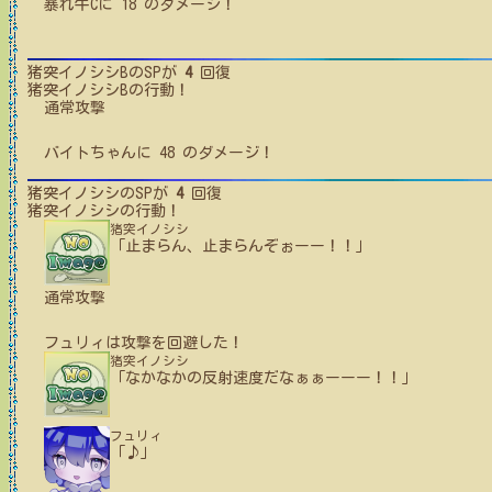
暴れ牛C
に
18
のダメージ！
猪突イノシシB
のSPが
4
回復
猪突イノシシB
の行動！
通常攻撃
バイトちゃん
に
48
のダメージ！
猪突イノシシ
のSPが
4
回復
猪突イノシシ
の行動！
猪突イノシシ
「止まらん、止まらんぞぉーー！！」
通常攻撃
フュリィ
は攻撃を回避した！
猪突イノシシ
「なかなかの反射速度だなぁぁーーー！！」
フュリィ
「♪」