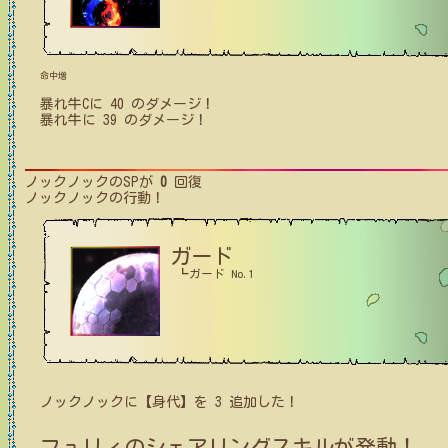
命中増
暴れ牛C
に
40
のダメージ！
暴れ牛
に
39
のダメージ！
ノックノック
のSPが
0
回復
ノックノック
の行動！
ガード
┗ガード No.1
ノックノック
に【身代】を
3
追加した！
フュリィ
のシェアリングスキルが発動！