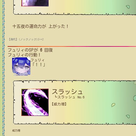
十五夜
の
運命力
が
上がった！
【身代】(ノックノック)3→2
フュリィ
のSPが
6
回復
フュリィ
の行動！
フュリィ
「！！」
スラッシュ
┗スラッシュ No.6
【威力増】
威力増