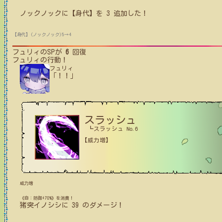
ノックノック
に【身代】を
3
追加した！
【身代】(ノックノック)5→4
フュリィ
のSPが
6
回復
フュリィ
の行動！
フュリィ
「！！」
スラッシュ
┗スラッシュ No.6
【威力増】
威力増
《自：防御+70%》を消費！
猪突イノシシ
に
39
のダメージ！