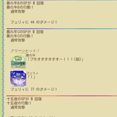
暴れ牛B
のSPが
0
回復
暴れ牛B
の行動！
通常攻撃
フュリィ
に
44
のダメージ！
暴れ牛C
のSPが
0
回復
暴れ牛C
の行動！
通常攻撃
クリーンヒット！
暴れ牛
「ブモオオオオオオー！！！(鋭)」
フュリィ
「！」
フュリィ
に
77
のダメージ！
十五夜
のSPが
0
回復
十五夜
の行動！
通常攻撃