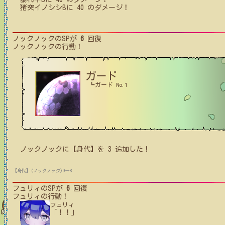
猪突イノシシB
に
40
のダメージ！
ノックノック
のSPが
6
回復
ノックノック
の行動！
ガード
┗ガード No.1
ノックノック
に【身代】を
3
追加した！
【身代】(ノックノック)9→8
フュリィ
のSPが
6
回復
フュリィ
の行動！
フュリィ
「！！」