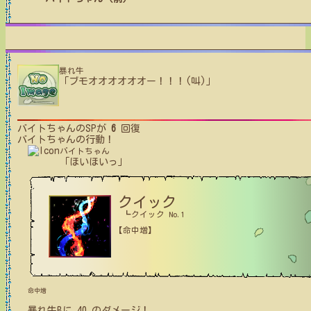
暴れ牛
「ブモオオオオオオー！！！(叫)」
バイトちゃん
のSPが
6
回復
バイトちゃん
の行動！
バイトちゃん
「ほいほいっ」
クイック
┗クイック No.1
【命中増】
命中増
暴れ牛B
に
40
のダメージ！