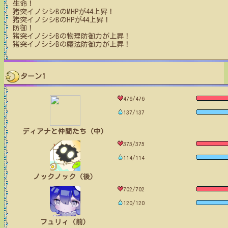
生命！
猪突イノシシB
のMHPが
44
上昇！
猪突イノシシB
のHPが
44
上昇！
防御！
猪突イノシシB
の物理防御力が上昇！
猪突イノシシB
の魔法防御力が上昇！
ターン1
476/476
137/137
ディアナと仲間たち（中）
375/375
114/114
ノックノック（後）
702/702
120/120
フュリィ（前）