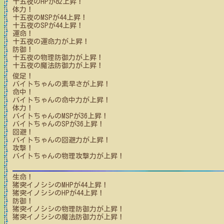
十五夜
のHPが
82
上昇！
体力！
十五夜
のMSPが
44
上昇！
十五夜
のSPが
44
上昇！
運命！
十五夜
の運命力が上昇！
防御！
十五夜
の物理防御力が上昇！
十五夜
の魔法防御力が上昇！
俊足！
バイトちゃん
の素早さが上昇！
命中！
バイトちゃん
の命中力が上昇！
体力！
バイトちゃん
のMSPが
36
上昇！
バイトちゃん
のSPが
36
上昇！
回避！
バイトちゃん
の回避力が上昇！
攻撃！
バイトちゃん
の物理攻撃力が上昇！
生命！
猪突イノシシ
のMHPが
44
上昇！
猪突イノシシ
のHPが
44
上昇！
防御！
猪突イノシシ
の物理防御力が上昇！
猪突イノシシ
の魔法防御力が上昇！