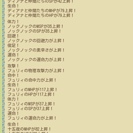
ディアナと仲間たち
のSPが
42
上昇！
生命！
ディアナと仲間たち
のMHPが
79
上昇！
ディアナと仲間たち
のHPが
79
上昇！
体力！
ノックノック
のMSPが
35
上昇！
ノックノック
のSPが
35
上昇！
回避！
ノックノック
の回避力が上昇！
俊足！
ノックノック
の素早さが上昇！
運命！
ノックノック
の運命力が上昇！
攻撃！
フュリィ
の物理攻撃力が上昇！
命中！
フュリィ
の命中力が上昇！
生命！
フュリィ
のMHPが
117
上昇！
フュリィ
のHPが
117
上昇！
体力！
フュリィ
のMSPが
37
上昇！
フュリィ
のSPが
37
上昇！
運命！
フュリィ
の運命力が上昇！
生命！
十五夜
のMHPが
82
上昇！