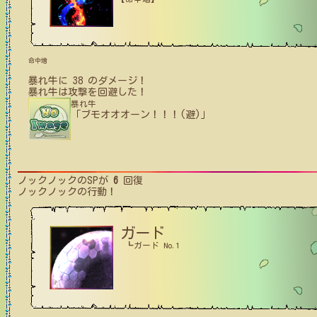
命中増
暴れ牛
に
38
のダメージ！
暴れ牛
は攻撃を回避した！
暴れ牛
「ブモオオオーン！！！(避)」
ノックノック
のSPが
6
回復
ノックノック
の行動！
ガード
┗ガード No.1