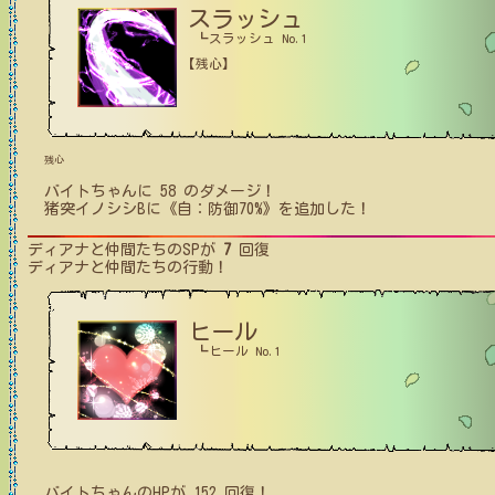
スラッシュ
┗スラッシュ No.1
【残心】
残心
バイトちゃん
に
58
のダメージ！
猪突イノシシB
に
《自：防御70%》
を追加した！
ディアナと仲間たち
のSPが
7
回復
ディアナと仲間たち
の行動！
ヒール
┗ヒール No.1
バイトちゃん
の
HPが
152
回復！