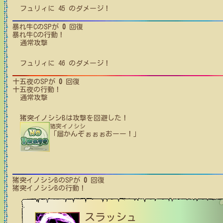
フュリィ
に
45
のダメージ！
暴れ牛C
のSPが
0
回復
暴れ牛C
の行動！
通常攻撃
フュリィ
に
46
のダメージ！
十五夜
のSPが
0
回復
十五夜
の行動！
通常攻撃
猪突イノシシB
は攻撃を回避した！
猪突イノシシ
「届かんぞぉぉぉおーー！」
猪突イノシシB
のSPが
0
回復
猪突イノシシB
の行動！
スラッシュ