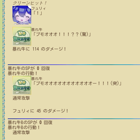
クリーンヒット！
フュリィ
「！」
暴れ牛
「ブモオオオ！！！？？(驚)」
暴れ牛
に
114
のダメージ！
暴れ牛
のSPが
0
回復
暴れ牛
の行動！
暴れ牛
「ブモオオオオオオオオオオオー！！！(突)」
通常攻撃
フュリィ
に
45
のダメージ！
暴れ牛B
のSPが
0
回復
暴れ牛B
の行動！
通常攻撃