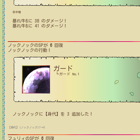
命中増
暴れ牛B
に
38
のダメージ！
暴れ牛B
に
41
のダメージ！
ノックノック
のSPが
6
回復
ノックノック
の行動！
ガード
┗ガード No.1
ノックノック
に【身代】を
3
追加した！
【身代】(ノックノック)7→6
フュリィ
のSPが
6
回復