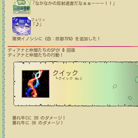
「なかなかの反射速度だなぁぁーーー！！」
フュリィ
「♪」
猪突イノシシ
に
《自：防御70%》
を追加した！
ディアナと仲間たち
のSPが
0
回復
ディアナと仲間たち
の行動！
クイック
┗クイック No.2
暴れ牛C
に
38
のダメージ！
暴れ牛
に
36
のダメージ！