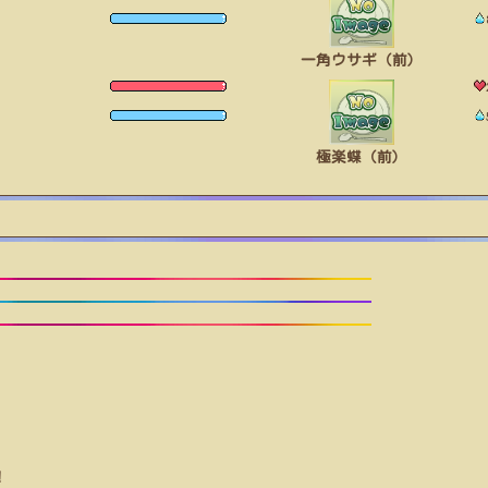
一角ウサギ（前）
極楽蝶（前）
！