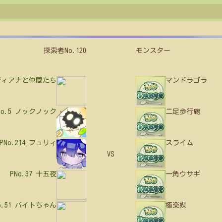
探索者No.120
モンスター
ディアナと仲間たち
マンドラゴラ
No.5
ノックノック
二足歩行鹿
PNo.214
フュリィ
スライム
VS
PNo.37
十五夜
一角ウサギ
o.51
バイトちゃん
極楽蝶