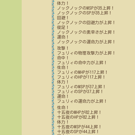
体力！
ノックノック
のMSPが
35
上昇！
ノックノック
のSPが
35
上昇！
回避！
ノックノック
の回避力が上昇！
俊足！
ノックノック
の素早さが上昇！
運命！
ノックノック
の運命力が上昇！
攻撃！
フュリィ
の物理攻撃力が上昇！
命中！
フュリィ
の命中力が上昇！
生命！
フュリィ
のMHPが
117
上昇！
フュリィ
のHPが
117
上昇！
体力！
フュリィ
のMSPが
37
上昇！
フュリィ
のSPが
37
上昇！
運命！
フュリィ
の運命力が上昇！
生命！
十五夜
のMHPが
82
上昇！
十五夜
のHPが
82
上昇！
体力！
十五夜
のMSPが
44
上昇！
十五夜
のSPが
44
上昇！