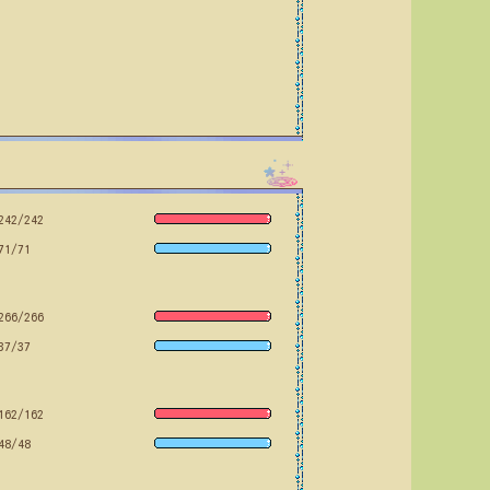
242/242
71/71
266/266
37/37
162/162
48/48