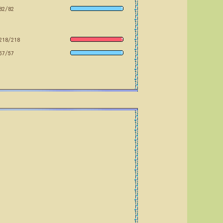
82/82
218/218
57/57