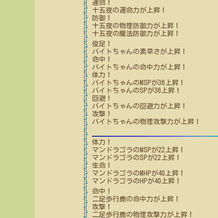
運命！
十五夜
の運命力が上昇！
防御！
十五夜
の物理防御力が上昇！
十五夜
の魔法防御力が上昇！
俊足！
バイトちゃん
の素早さが上昇！
命中！
バイトちゃん
の命中力が上昇！
体力！
バイトちゃん
のMSPが
36
上昇！
バイトちゃん
のSPが
36
上昇！
回避！
バイトちゃん
の回避力が上昇！
攻撃！
バイトちゃん
の物理攻撃力が上昇！
体力！
マンドラゴラ
のMSPが
22
上昇！
マンドラゴラ
のSPが
22
上昇！
生命！
マンドラゴラ
のMHPが
40
上昇！
マンドラゴラ
のHPが
40
上昇！
命中！
二足歩行鹿
の命中力が上昇！
攻撃！
二足歩行鹿
の物理攻撃力が上昇！