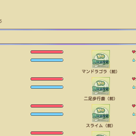
る
マンドラゴラ（前）
二足歩行鹿（前）
スライム（前）