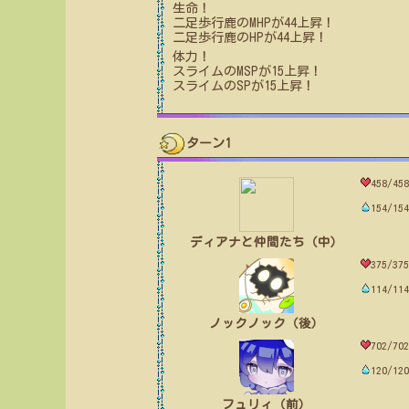
生命！
二足歩行鹿
のMHPが
44
上昇！
二足歩行鹿
のHPが
44
上昇！
体力！
スライム
のMSPが
15
上昇！
スライム
のSPが
15
上昇！
ターン1
458/458
154/154
ディアナと仲間たち（中）
375/375
114/114
ノックノック（後）
702/702
120/120
フュリィ（前）