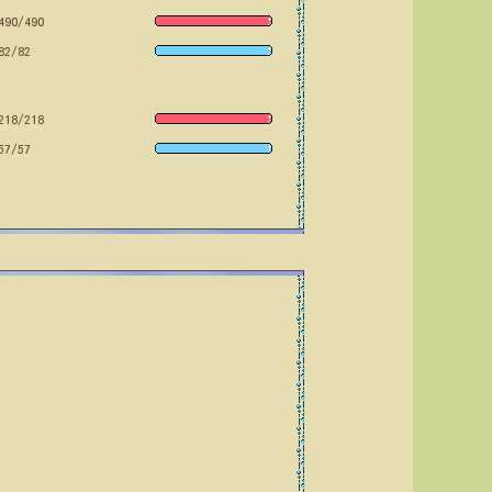
490/490
82/82
218/218
57/57