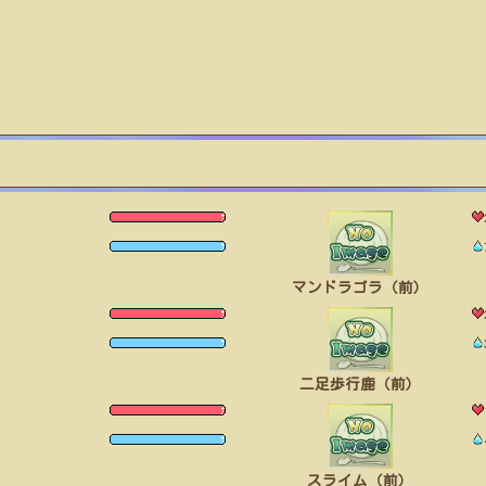
マンドラゴラ（前）
二足歩行鹿（前）
スライム（前）