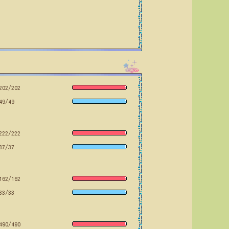
202/202
49/49
222/222
37/37
162/162
33/33
490/490