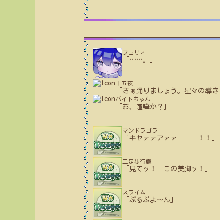
フュリィ
「
…
…
。」
十五夜
「さぁ踊りましょう。星々の導き
バイトちゃん
「お、喧嘩か？」
マンドラゴラ
「キヤァァアァァーーー！！」
二足歩行鹿
「見てッ！ この美脚ッ！」
スライム
「ぷるぷよ〜ん」