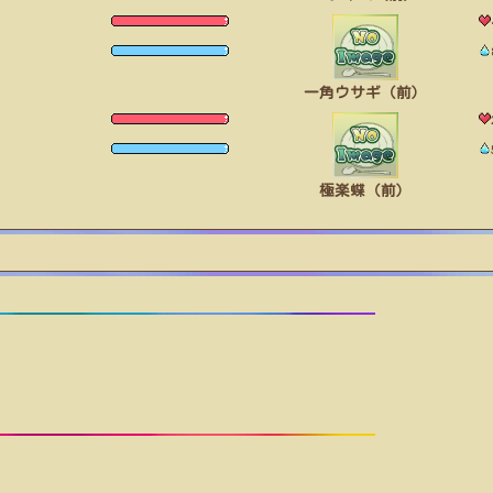
一角ウサギ（前）
極楽蝶（前）