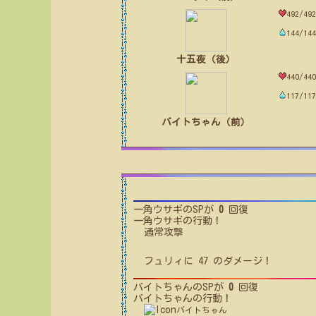
492/492
144/144
十五夜（後）
440/440
117/117
バイトちゃん（前）
一角ウサギ
のSPが
0
回復
一角ウサギ
の行動！
通常攻撃
フュリィ
に
47
のダメージ！
バイトちゃん
のSPが
0
回復
バイトちゃん
の行動！
バイトちゃん