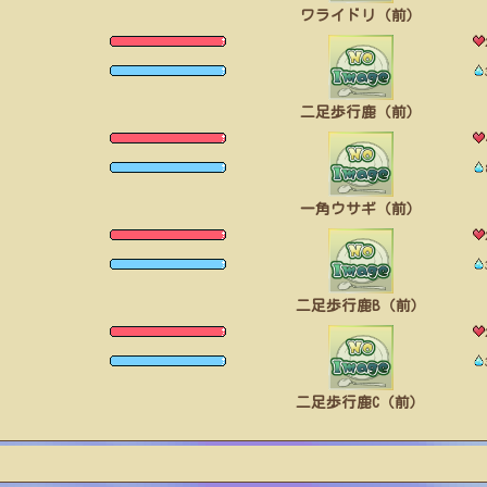
ワライドリ（前）
二足歩行鹿（前）
一角ウサギ（前）
二足歩行鹿B（前）
二足歩行鹿C（前）