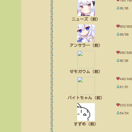
785/785
95/95
ニューズ（前）
650/650
86/86
アンサラー（前）
565/565
85/85
ゼモガウム（前）
440/440
81/81
バイトちゃん（前）
320/320
64/64
すずめ（前）