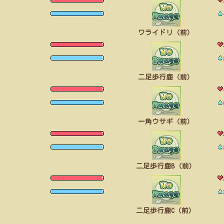
ワライドリ（前）
二足歩行鹿（前）
一角ウサギ（前）
二足歩行鹿B（前）
二足歩行鹿C（前）