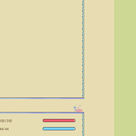
202/202
44/44