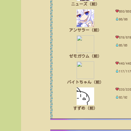
ニューズ（前）
650/650
86/86
アンサラー（前）
678/678
85/85
ゼモガウム（前）
440/440
117/117
バイトちゃん（前）
320/320
92/92
すずめ（前）