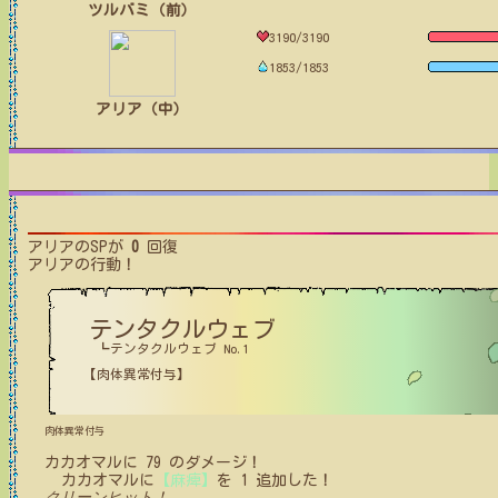
ツルバミ（前）
3190/3190
1853/1853
アリア（中）
アリア
のSPが
0
回復
アリア
の行動！
テンタクルウェブ
┗テンタクルウェブ No.1
【肉体異常付与】
肉体異常付与
カカオマル
に
79
のダメージ！
カカオマル
に
【麻痺】
を
1
追加した！
クリーンヒット！