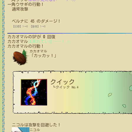
(1)
一角ウサギ
の行動！
通常攻撃
ベルナ
に
45
のダメージ！
【幻惑】1→0
【盲目】1→0
カカオマル
のSPが
0
回復
カカオマル
は痺れている
…
…
！
(1)
カカオマル
の行動！
カカオマル
「カッカッ！」
クイック
┗クイック No.4
ニコル
は攻撃を回避した！
ニコル