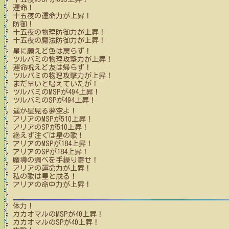
運命！
十五夜
の運命力が上昇！
防御！
十五夜
の物理防御力が上昇！
十五夜
の魔法防御力が上昇！
星に願えど色は戻らず！
ツルバミ
の物理攻撃力が上昇！
運命呪えど友は帰らず！
ツルバミ
の物理攻撃力が上昇！
まだ早いと唱えていたが！
ツルバミ
のMSPが
494
上昇！
ツルバミ
のSPが
494
上昇！
遥か星見る夢空よ！
アリア
のMSPが
510
上昇！
アリア
のSPが
510
上昇！
絶えず注ぐは星の歌！
アリア
のMSPが
184
上昇！
アリア
のSPが
184
上昇！
魔導の調べを手繰り寄せ！
アリア
の運命力が上昇！
私の歌は星と成る！
アリア
の命中力が上昇！
体力！
カカオマル
のMSPが
40
上昇！
カカオマル
のSPが
40
上昇！