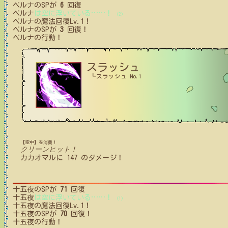
ベルナ
のSPが
6
回復
ベルナ
は空に浮いている
…
…
！
(2)
ベルナ
の魔法回復Lv.1！
ベルナ
のSPが
3
回復！
ベルナ
の行動！
スラッシュ
┗スラッシュ No.1
【空中】を消費！
クリーンヒット！
カカオマル
に
147
のダメージ！
十五夜
のSPが
71
回復
十五夜
は空に浮いている
…
…
！
(1)
十五夜
の魔法回復Lv.1！
十五夜
のSPが
70
回復！
十五夜
の行動！