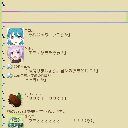
ニコル
「それじゃあ、いこうか」
ベルナ
「エモノがきたぞぉ！」
十五夜
「さぁ踊りましょう。星々の導きと共に！」
月無き夜想の物騙り
「
…
…
行くか」
カカオマル
「カカオ！ カカオ！」
懐のカカオを守っているようだ。
暴れ牛
「ブモオオオオオオーーー！！！(怒)」