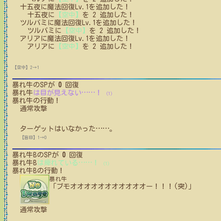
十五夜
に
魔法回復Lv.1
を追加した！
十五夜
に
【空中】
を
2
追加した！
ツルバミ
に
魔法回復Lv.1
を追加した！
ツルバミ
に
【空中】
を
2
追加した！
アリア
に
魔法回復Lv.1
を追加した！
アリア
に
【空中】
を
2
追加した！
【空中】2→1
暴れ牛
のSPが
0
回復
暴れ牛
は目が見えない
…
…
！
(1)
暴れ牛
の行動！
通常攻撃
ターゲットはいなかった
…
…
。
【盲目】1→0
暴れ牛B
のSPが
0
回復
暴れ牛B
は痺れている
…
…
！
(1)
暴れ牛B
の行動！
暴れ牛
「ブモオオオオオオオオオオオー！！！(突)」
通常攻撃