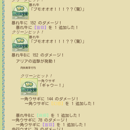
暴れ牛
「ブモオオオ！！！？？(驚)」
暴れ牛
に
152
のダメージ！
暴れ牛
に
【盲目】
を
1
追加した！
クリーンヒット！
暴れ牛
「ブモオオオ！！！？？(驚)」
暴れ牛B
に
152
のダメージ！
アリア
の追撃が発動！
肉体異常付与
クリーンヒット！
一角ウサギ
「ギャウー！」
一角ウサギ
に
144
のダメージ！
一角ウサギ
に
【幻惑】
を
1
追加した！
暴れ牛B
に
【麻痺】
を
1
追加した！
一角ウサギ
に
78
のダメージ！
一角ウサギ
に
【盲目】
を
1
追加した！
歩行ウオ
に
79
のダメージ！