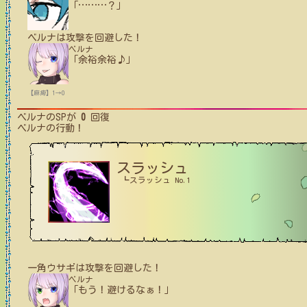
「
…
…
…
？」
ベルナ
は攻撃を回避した！
ベルナ
「余裕余裕♪」
【麻痺】1→0
ベルナ
のSPが
0
回復
ベルナ
の行動！
スラッシュ
┗スラッシュ No.1
一角ウサギ
は攻撃を回避した！
ベルナ
「もう！避けるなぁ！」