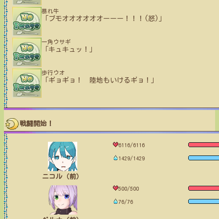
暴れ牛
「ブモオオオオオオーーー！！！(怒)」
一角ウサギ
「キュキュッ！」
歩行ウオ
「ギョギョ！ 陸地もいけるギョ！」
戦闘開始！
6116/6116
1429/1429
ニコル（前）
500/500
76/76