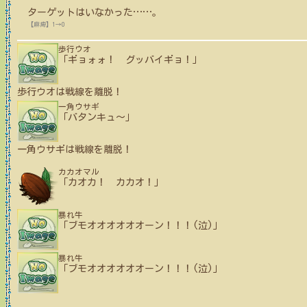
ターゲットはいなかった
…
…
。
【麻痺】1→0
歩行ウオ
「ギョォォ！ グッバイギョ！」
歩行ウオ
は戦線を離脱！
一角ウサギ
「バタンキュ〜」
一角ウサギ
は戦線を離脱！
カカオマル
「カオカ！ カカオ！」
暴れ牛
「ブモオオオオオオーン！！！(泣)」
暴れ牛
「ブモオオオオオオーン！！！(泣)」