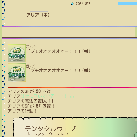
1708/1853
アリア（中）
暴れ牛
「ブモオオオオオオー！！！(叫)」
暴れ牛
「ブモオオオオオオー！！！(叫)」
アリア
のSPが
58
回復
アリア
は空に浮いている
…
…
！
(2)
アリア
の魔法回復Lv.1！
アリア
のSPが
57
回復！
アリア
の行動！
テンタクルウェブ
┗テンタクルウェブ No.1