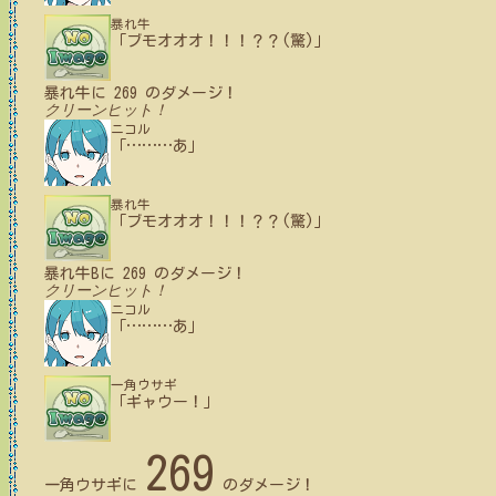
暴れ牛
「ブモオオオ！！！？？(驚)」
暴れ牛
に
269
のダメージ！
クリーンヒット！
ニコル
「
…
…
…
あ」
暴れ牛
「ブモオオオ！！！？？(驚)」
暴れ牛B
に
269
のダメージ！
クリーンヒット！
ニコル
「
…
…
…
あ」
一角ウサギ
「ギャウー！」
269
一角ウサギ
に
のダメージ！