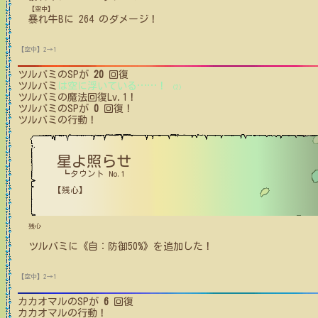
【空中】
暴れ牛B
に
264
のダメージ！
【空中】2→1
ツルバミ
のSPが
20
回復
ツルバミ
は空に浮いている
…
…
！
(2)
ツルバミ
の魔法回復Lv.1！
ツルバミ
のSPが
0
回復！
ツルバミ
の行動！
星よ照らせ
┗タウント No.1
【残心】
残心
ツルバミ
に
《自：防御50%》
を追加した！
【空中】2→1
カカオマル
のSPが
6
回復
カカオマル
の行動！