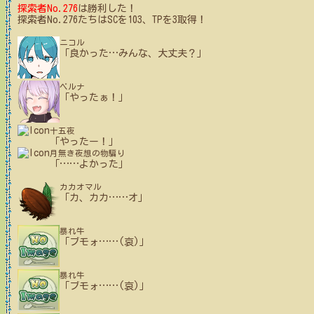
探索者No.276
は勝利した！
探索者No.276たちはSCを103、TPを3取得！
ニコル
「良かった
…
みんな、大丈夫？」
ベルナ
「やったぁ！」
十五夜
「やったー！」
月無き夜想の物騙り
「
…
…
よかった」
カカオマル
「カ、カカ
…
…
オ」
暴れ牛
「ブモォ
…
…
(哀)」
暴れ牛
「ブモォ
…
…
(哀)」