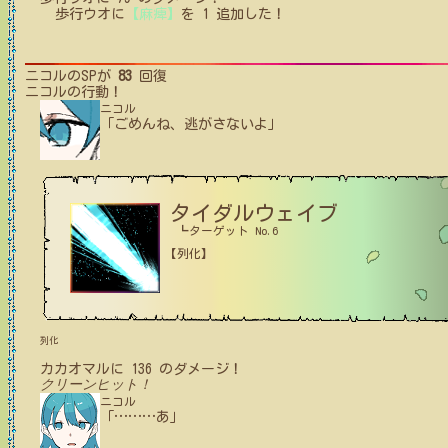
歩行ウオ
に
【麻痺】
を
1
追加した！
ニコル
のSPが
83
回復
ニコル
の行動！
ニコル
「ごめんね、逃がさないよ」
タイダルウェイブ
┗ターゲット No.6
【列化】
列化
カカオマル
に
136
のダメージ！
クリーンヒット！
ニコル
「
…
…
…
あ」