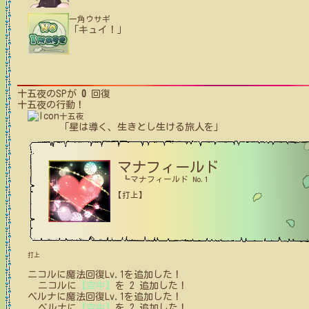
一角ウサギ
「キュイ！」
十五夜
のSPが
0
回復
十五夜
の行動！
十五夜
「星は導く、生きとし生ける旅人を」
マナフィールド
┗マナフィールド No.1
【打上】
打上
ニコル
に
魔法回復Lv.1
を追加した！
ニコル
に
【空中】
を
2
追加した！
ベルナ
に
魔法回復Lv.1
を追加した！
ベルナ
に
【空中】
を
2
追加した！