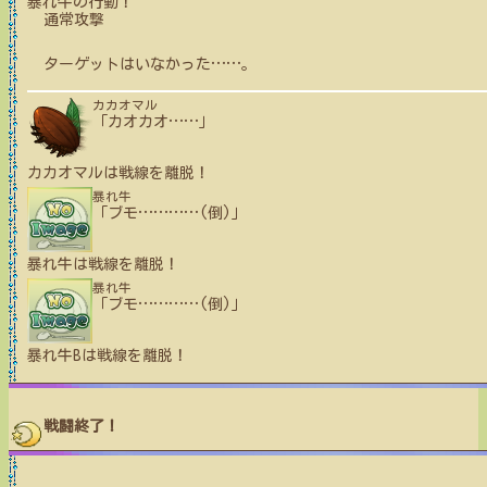
暴れ牛
の行動！
通常攻撃
ターゲットはいなかった
…
…
。
カカオマル
「カオカオ
…
…
」
カカオマル
は戦線を離脱！
暴れ牛
「ブモ
…
…
…
…
(倒)」
暴れ牛
は戦線を離脱！
暴れ牛
「ブモ
…
…
…
…
(倒)」
暴れ牛B
は戦線を離脱！
戦闘終了！