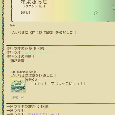
星よ照らせ
┗タウント No.1
【残心】
残心
ツルバミ
に
《自：防御50%》
を追加した！
歩行ウオ
のSPが
0
回復
歩行ウオ
は痺れている
…
…
！
(1)
歩行ウオ
の行動！
通常攻撃
《自：防御+50%》を消費！
ツルバミ
は攻撃を回避した！
歩行ウオ
「ギョギョ！ すばしっこいギョ！」
【麻痺】1→0
一角ウサギ
のSPが
0
回復
一角ウサギ
は惑わされている
…
…
！
(1)
一角ウサギ
は目が見えない
…
…
！