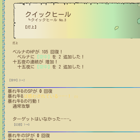
クイックヒール
┗クイックヒール No.3
【打上】
打上
ベルナ
の
HPが
105
回復！
ベルナ
に
【空中】
を
2
追加した！
十五夜
の
連続が
増加！
十五夜
に
【空中】
を
2
追加した！
【空中】3→2
暴れ牛B
のSPが
0
回復
暴れ牛B
は惑わされている
…
…
！
(1)
暴れ牛B
の行動！
通常攻撃
ターゲットはいなかった
…
…
。
【幻惑】1→0
暴れ牛
のSPが
0
回復