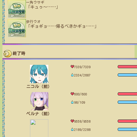
一角ウサギ
「キュゥ〜
…
…
」
歩行ウオ
「ギョギョ
…
…
帰るべきかギョ
…
…
」
終了時
7339/7339
2334/2687
ニコル（前）
600/600
98/109
ベルナ（前）
9558/9558
2189/2288