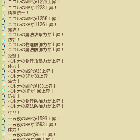
1223
ニコル
のMHPが
上昇！
1223
ニコル
のHPが
上昇！
精神統一！
1258
ニコル
のMSPが
上昇！
1126
ニコル
のSPが
上昇！
魔攻！
ニコル
の魔法攻撃力が上昇！
防御！
ニコル
の物理防御力が上昇！
ニコル
の魔法防御力が上昇！
攻撃！
ベルナ
の物理攻撃力が上昇！
体力！
ベルナ
のMSPが
33
上昇！
ベルナ
のSPが
33
上昇！
生命！
ベルナ
のMHPが
100
上昇！
ベルナ
のHPが
100
上昇！
防御！
ベルナ
の物理防御力が上昇！
ベルナ
の魔法防御力が上昇！
生命！
1593
十五夜
のMHPが
上昇！
1593
十五夜
のHPが
上昇！
体力！
十五夜
のMSPが
699
上昇！
十五夜
のSPが
699
上昇！