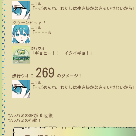
ニコル
「
…
ごめんね、わたしは生き抜かなきゃいけないから
クリーンヒット！
ニコル
「
…
…
…
あ」
歩行ウオ
「ギョヒー！！ イタイギョ！」
269
歩行ウオ
に
のダメージ！
ニコル
「
…
ごめんね、わたしは生き抜かなきゃいけないから
ツルバミ
のSPが
0
回復
ツルバミ
の行動！