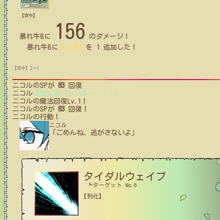
【空中】
156
暴れ牛B
に
のダメージ！
暴れ牛B
に
【幻惑】
を
1
追加した！
【空中】2→1
ニコル
のSPが
83
回復
ニコル
は空に浮いている
…
…
！
(2)
ニコル
の魔法回復Lv.1！
ニコル
のSPが
83
回復！
ニコル
の行動！
ニコル
「ごめんね、逃がさないよ」
タイダルウェイブ
┗ターゲット No.6
【列化】