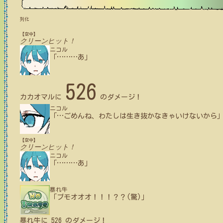
列化
【空中】
クリーンヒット！
ニコル
「
…
…
…
あ」
526
カカオマル
に
のダメージ！
ニコル
「
…
ごめんね、わたしは生き抜かなきゃいけないから
【空中】
クリーンヒット！
ニコル
「
…
…
…
あ」
暴れ牛
「ブモオオオ！！！？？(驚)」
暴れ牛
に
526
のダメージ！