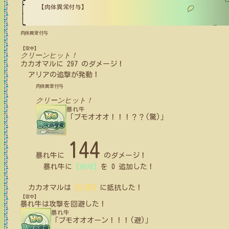
【肉体異常付与】
肉体異常付与
【空中】
クリーンヒット！
カカオマル
に
297
のダメージ！
アリア
の追撃が発動！
肉体異常付与
クリーンヒット！
暴れ牛
「ブモオオオ！！！？？(驚)」
144
暴れ牛
に
のダメージ！
暴れ牛
に
【麻痺】
を
0
追加した！
カカオマル
は
【幻惑】
に
抵抗
した！
【空中】
暴れ牛
は攻撃を回避した！
暴れ牛
「ブモオオオーン！！！(避)」