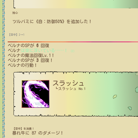
残心
ツルバミ
に
《自：防御50%》
を追加した！
【空中】2→1
ベルナ
のSPが
6
回復
ベルナ
は空に浮いている
…
…
！
(2)
ベルナ
の魔法回復Lv.1！
ベルナ
のSPが
3
回復！
ベルナ
の行動！
スラッシュ
┗スラッシュ No.1
【空中】を消費！
暴れ牛
に
87
のダメージ！