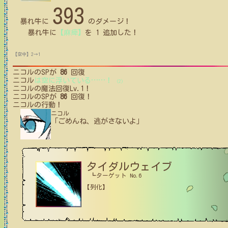
393
暴れ牛
に
のダメージ！
暴れ牛
に
【麻痺】
を
1
追加した！
【空中】2→1
ニコル
のSPが
86
回復
ニコル
は空に浮いている
…
…
！
(2)
ニコル
の魔法回復Lv.1！
ニコル
のSPが
86
回復！
ニコル
の行動！
ニコル
「ごめんね、逃がさないよ」
タイダルウェイブ
┗ターゲット No.6
【列化】