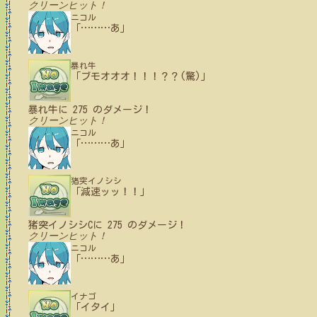
クリーンヒット！
ニコル
「
…
…
…
あ」
暴れ牛
「ブモオオオ！！！？？(驚)」
暴れ牛
に
275
のダメージ！
クリーンヒット！
ニコル
「
…
…
…
あ」
猪突イノシシ
「減速ッッ！！」
猪突イノシシC
に
275
のダメージ！
クリーンヒット！
ニコル
「
…
…
…
あ」
イナゴ
「イタイ」