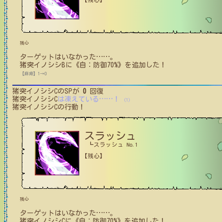
残心
ターゲットはいなかった
…
…
。
猪突イノシシB
に
《自：防御70%》
を追加した！
【麻痺】1→0
猪突イノシシC
のSPが
0
回復
猪突イノシシC
は凍えている
…
…
！
(1)
猪突イノシシC
の行動！
スラッシュ
┗スラッシュ No.1
【残心】
残心
ターゲットはいなかった
…
…
。
猪突イノシシC
に
《自：防御70%》
を追加した！