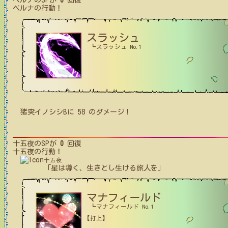
ベルナ
のSPが
0
回復
ベルナ
の行動！
スラッシュ
┗スラッシュ No.1
猪突イノシシB
に
58
のダメージ！
十五夜
のSPが
0
回復
十五夜
の行動！
十五夜
「星は導く、生きとし生ける旅人を」
マナフィールド
┗マナフィールド No.1
【打上】