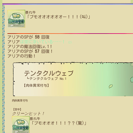
暴れ牛
「ブモオオオオオオー！！！(叫)」
アリア
のSPが
58
回復
アリア
は空に浮いている
…
…
！
(2)
アリア
の魔法回復Lv.1！
アリア
のSPが
57
回復！
アリア
の行動！
テンタクルウェブ
┗テンタクルウェブ No.1
【肉体異常付与】
肉体異常付与
【空中】
クリーンヒット！
暴れ牛
「ブモオオオ！！！？？(驚)」