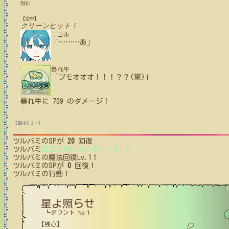
列化
【空中】
クリーンヒット！
ニコル
「
…
…
…
あ」
暴れ牛
「ブモオオオ！！！？？(驚)」
暴れ牛
に
709
のダメージ！
【空中】2→1
ツルバミ
のSPが
20
回復
ツルバミ
は空に浮いている
…
…
！
(2)
ツルバミ
の魔法回復Lv.1！
ツルバミ
のSPが
0
回復！
ツルバミ
の行動！
星よ照らせ
┗タウント No.1
【残心】