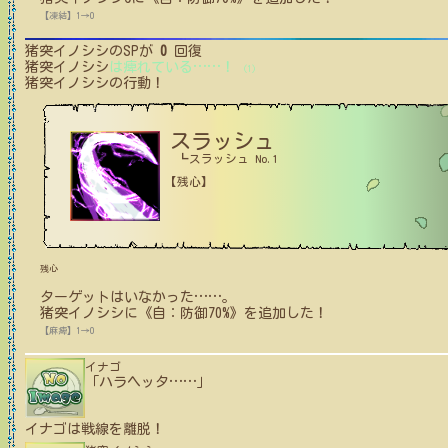
【凍結】1→0
猪突イノシシ
のSPが
0
回復
猪突イノシシ
は痺れている
…
…
！
(1)
猪突イノシシ
の行動！
スラッシュ
┗スラッシュ No.1
【残心】
残心
ターゲットはいなかった
…
…
。
猪突イノシシ
に
《自：防御70%》
を追加した！
【麻痺】1→0
イナゴ
「ハラヘッタ
…
…
」
イナゴ
は戦線を離脱！