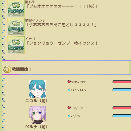
暴れ牛
「ブモオオオオオオーーー！！！(怒)」
猪突イノシシ
「うおおおおおそこをどけええええ！」
イナゴ
「ショクリョウ ゼンブ 喰イツクス！」
戦闘開始！
6335/6335
1477/1477
ニコル（前）
500/500
76/76
ベルナ（前）