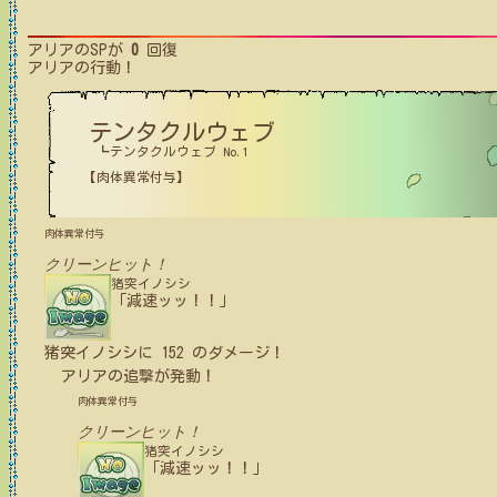
アリア
のSPが
0
回復
アリア
の行動！
テンタクルウェブ
┗テンタクルウェブ No.1
【肉体異常付与】
肉体異常付与
クリーンヒット！
猪突イノシシ
「減速ッッ！！」
猪突イノシシ
に
152
のダメージ！
アリア
の追撃が発動！
肉体異常付与
クリーンヒット！
猪突イノシシ
「減速ッッ！！」