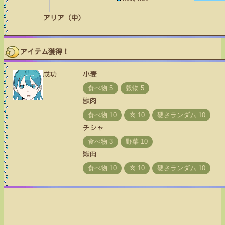
アリア（中）
アイテム獲得！
成功
小麦
獣肉
チシャ
獣肉