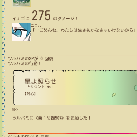
275
イナゴ
に
のダメージ！
ニコル
「
…
ごめんね、わたしは生き抜かなきゃいけないから
ツルバミ
のSPが
0
回復
ツルバミ
の行動！
星よ照らせ
┗タウント No.1
【残心】
残心
ツルバミ
に
《自：防御50%》
を追加した！