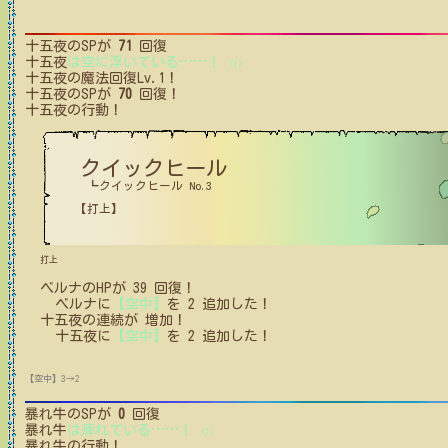
十五夜
のSPが
71
回復
十五夜
は空に浮いている
…
…
！
(1)
十五夜
の魔法回復Lv.1！
十五夜
のSPが
70
回復！
十五夜
の行動！
クイックヒール
┗クイックヒール No.3
【打上】
打上
ベルナ
の
HPが
39
回復！
ベルナ
に
【空中】
を
2
追加した！
十五夜
の
連続が
増加！
十五夜
に
【空中】
を
2
追加した！
【空中】3→2
暴れ牛
のSPが
0
回復
暴れ牛
は痺れている
…
…
！
(1)
暴れ牛
の行動！