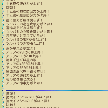
十五夜
の運命力が上昇！
防御！
十五夜
の物理防御力が上昇！
十五夜
の魔法防御力が上昇！
星に願えど色は戻らず！
ツルバミ
の物理攻撃力が上昇！
運命呪えど友は帰らず！
ツルバミ
の物理攻撃力が上昇！
まだ早いと唱えていたが！
ツルバミ
のMSPが
494
上昇！
ツルバミ
のSPが
494
上昇！
遥か星見る夢空よ！
アリア
のMSPが
510
上昇！
アリア
のSPが
510
上昇！
絶えず注ぐは星の歌！
アリア
のMSPが
184
上昇！
アリア
のSPが
184
上昇！
魔導の調べを手繰り寄せ！
アリア
の運命力が上昇！
私の歌は星と成る！
アリア
の命中力が上昇！
生命！
猪突イノシシ
のMHPが
44
上昇！
猪突イノシシ
のHPが
44
上昇！
防御！