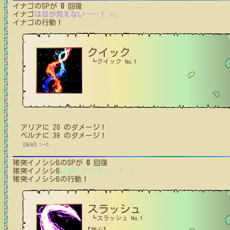
イナゴ
のSPが
0
回復
イナゴ
は目が見えない
…
…
！
(1)
イナゴ
の行動！
クイック
┗クイック No.1
アリア
に
20
のダメージ！
ベルナ
に
39
のダメージ！
【盲目】1→0
猪突イノシシB
のSPが
0
回復
猪突イノシシB
は痺れている
…
…
！
(1)
猪突イノシシB
の行動！
スラッシュ
┗スラッシュ No.1
【残心】