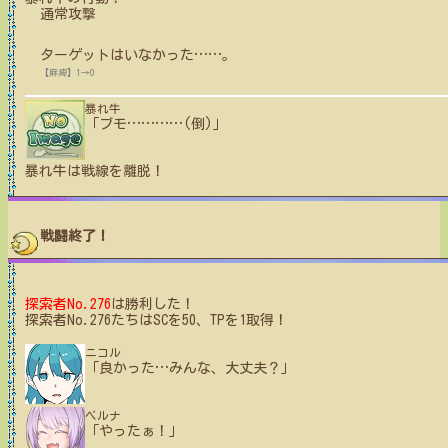
通常攻撃
ターゲットはいなかった
…
…
。
【麻痺】1→0
暴れ牛
「ブモ
…
…
…
…
(倒)」
暴れ牛
は戦線を離脱！
戦闘終了！
探索者No.276
は勝利した！
探索者No.276たちはSCを50、TPを1取得！
ニコル
「良かった
…
みんな、大丈夫？」
ベルナ
「やったぁ！」