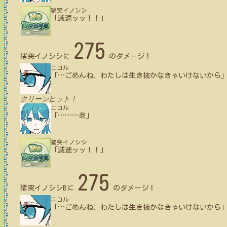
猪突イノシシ
「減速ッッ！！」
275
猪突イノシシ
に
のダメージ！
ニコル
「
…
ごめんね、わたしは生き抜かなきゃいけないから
クリーンヒット！
ニコル
「
…
…
…
あ」
猪突イノシシ
「減速ッッ！！」
275
猪突イノシシB
に
のダメージ！
ニコル
「
…
ごめんね、わたしは生き抜かなきゃいけないから