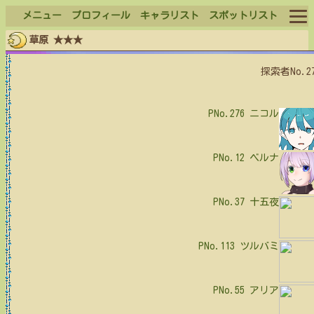
メニュー
プロフィール
キャラリスト
スポットリスト
草原 ★★★
ログイン
探索者No.2
ログアウト
PNo.276
ニコル
PNo.12
ベルナ
PNo.37
十五夜
PNo.113
ツルバミ
PNo.55
アリア