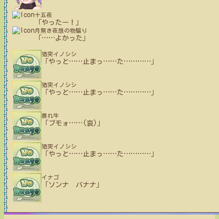
十五夜
「やったー！」
月無き夜想の物騙り
「
…
…
よかった」
猪突イノシシ
「やっと
…
…
止まっ
…
…
た
…
…
…
…
」
猪突イノシシ
「やっと
…
…
止まっ
…
…
た
…
…
…
…
」
暴れ牛
「ブモォ
…
…
(哀)」
猪突イノシシ
「やっと
…
…
止まっ
…
…
た
…
…
…
…
」
イナゴ
「ソンナ バナナ」