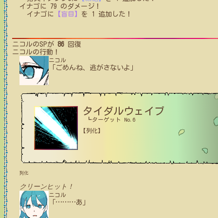
イナゴ
に
79
のダメージ！
イナゴ
に
【盲目】
を
1
追加した！
ニコル
のSPが
86
回復
ニコル
の行動！
ニコル
「ごめんね、逃がさないよ」
タイダルウェイブ
┗ターゲット No.6
【列化】
列化
クリーンヒット！
ニコル
「
…
…
…
あ」