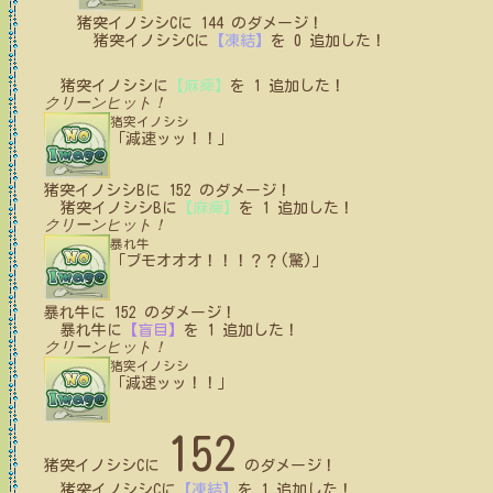
猪突イノシシC
に
144
のダメージ！
猪突イノシシC
に
【凍結】
を
0
追加した！
猪突イノシシ
に
【麻痺】
を
1
追加した！
クリーンヒット！
猪突イノシシ
「減速ッッ！！」
猪突イノシシB
に
152
のダメージ！
猪突イノシシB
に
【麻痺】
を
1
追加した！
クリーンヒット！
暴れ牛
「ブモオオオ！！！？？(驚)」
暴れ牛
に
152
のダメージ！
暴れ牛
に
【盲目】
を
1
追加した！
クリーンヒット！
猪突イノシシ
「減速ッッ！！」
152
猪突イノシシC
に
のダメージ！
猪突イノシシC
に
【凍結】
を
1
追加した！