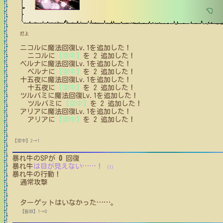
打上
ニコル
に
魔法回復Lv.1
を追加した！
ニコル
に
【空中】
を
2
追加した！
ベルナ
に
魔法回復Lv.1
を追加した！
ベルナ
に
【空中】
を
2
追加した！
十五夜
に
魔法回復Lv.1
を追加した！
十五夜
に
【空中】
を
2
追加した！
ツルバミ
に
魔法回復Lv.1
を追加した！
ツルバミ
に
【空中】
を
2
追加した！
アリア
に
魔法回復Lv.1
を追加した！
アリア
に
【空中】
を
2
追加した！
【空中】2→1
暴れ牛
のSPが
0
回復
暴れ牛
は目が見えない
…
…
！
(1)
暴れ牛
の行動！
通常攻撃
ターゲットはいなかった
…
…
。
【盲目】1→0