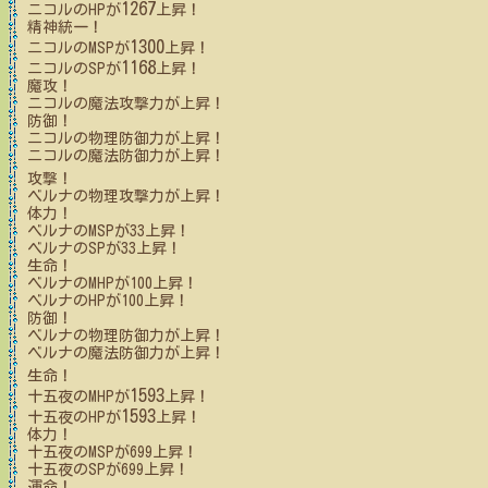
1267
ニコル
のHPが
上昇！
精神統一！
1300
ニコル
のMSPが
上昇！
1168
ニコル
のSPが
上昇！
魔攻！
ニコル
の魔法攻撃力が上昇！
防御！
ニコル
の物理防御力が上昇！
ニコル
の魔法防御力が上昇！
攻撃！
ベルナ
の物理攻撃力が上昇！
体力！
ベルナ
のMSPが
33
上昇！
ベルナ
のSPが
33
上昇！
生命！
ベルナ
のMHPが
100
上昇！
ベルナ
のHPが
100
上昇！
防御！
ベルナ
の物理防御力が上昇！
ベルナ
の魔法防御力が上昇！
生命！
1593
十五夜
のMHPが
上昇！
1593
十五夜
のHPが
上昇！
体力！
十五夜
のMSPが
699
上昇！
十五夜
のSPが
699
上昇！
運命！