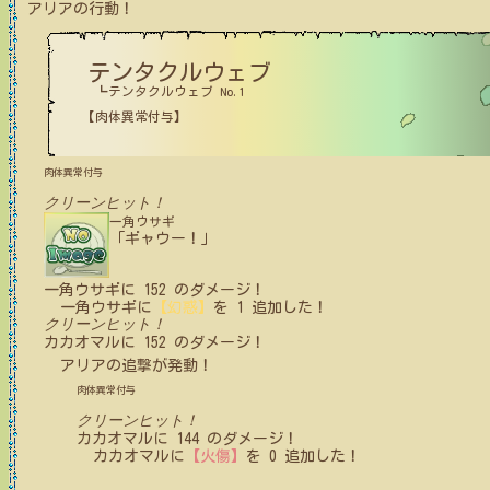
アリア
の行動！
テンタクルウェブ
┗テンタクルウェブ No.1
【肉体異常付与】
肉体異常付与
クリーンヒット！
一角ウサギ
「ギャウー！」
一角ウサギ
に
152
のダメージ！
一角ウサギ
に
【幻惑】
を
1
追加した！
クリーンヒット！
カカオマル
に
152
のダメージ！
アリア
の追撃が発動！
肉体異常付与
クリーンヒット！
カカオマル
に
144
のダメージ！
カカオマル
に
【火傷】
を
0
追加した！