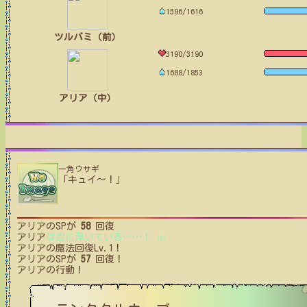
1596/1616
ツルバミ（前）
3190/3190
1688/1853
アリア（中）
一角ウサギ
「キュイ〜！」
アリア
のSPが
58
回復
アリア
は空に浮いている
…
…
！
(2)
アリア
の魔法回復Lv.1！
アリア
のSPが
57
回復！
アリア
の行動！