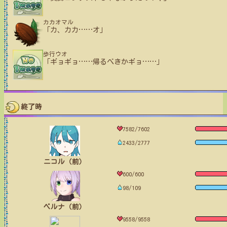
カカオマル
「カ、カカ
…
…
オ」
歩行ウオ
「ギョギョ
…
…
帰るべきかギョ
…
…
」
終了時
7582/7602
2433/2777
ニコル（前）
600/600
98/109
ベルナ（前）
9558/9558