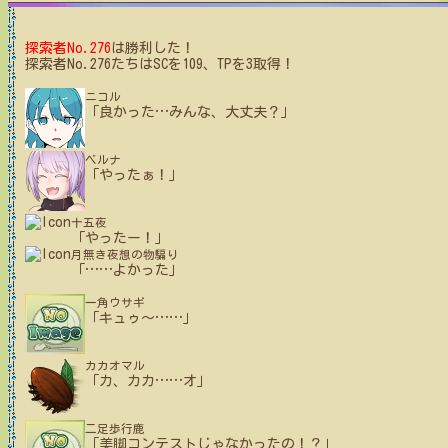
探索者No.276
は勝利した！
探索者No.276たちはSCを109、TPを3取得！
ニコル
「良かった
…
みんな、大丈夫？」
ベルナ
「やったぁ！」
十五夜
「やったー！」
月無き夜想の物騙り
「
…
…
よかった」
一角ウサギ
「キュゥ〜
…
…
」
カカオマル
「カ、カカ
…
…
オ」
二足歩行鹿
「美脚コンテストじゃなかったの！？」