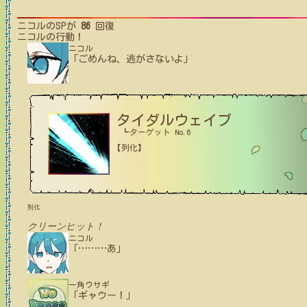
ニコル
のSPが
86
回復
ニコル
の行動！
ニコル
「ごめんね、逃がさないよ」
タイダルウェイブ
┗ターゲット No.6
【列化】
列化
クリーンヒット！
ニコル
「
…
…
…
あ」
一角ウサギ
「ギャウー！」