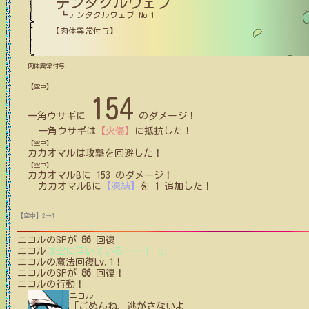
テンタクルウェブ
┗テンタクルウェブ No.1
【肉体異常付与】
肉体異常付与
【空中】
154
一角ウサギ
に
のダメージ！
一角ウサギ
は
【火傷】
に
抵抗
した！
【空中】
カカオマル
は攻撃を回避した！
【空中】
カカオマルB
に
153
のダメージ！
カカオマルB
に
【凍結】
を
1
追加した！
【空中】2→1
ニコル
のSPが
86
回復
ニコル
は空に浮いている
…
…
！
(2)
ニコル
の魔法回復Lv.1！
ニコル
のSPが
86
回復！
ニコル
の行動！
ニコル
「ごめんね、逃がさないよ」