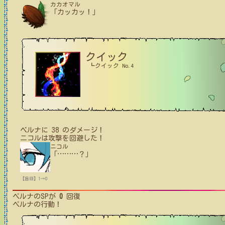
カカオマル
「カッカッ！」
クイック
┗クイック No.4
ベルナ
に
38
のダメージ！
ニコル
は攻撃を回避した！
ニコル
「
…
…
…
？」
【盲目】1→0
ベルナ
のSPが
0
回復
ベルナ
の行動！