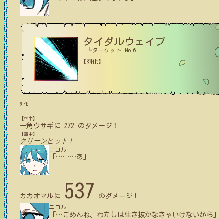
タイダルウェイブ
┗ターゲット No.6
【列化】
列化
【空中】
一角ウサギ
に
272
のダメージ！
【空中】
クリーンヒット！
ニコル
「
…
…
…
あ」
537
カカオマル
に
のダメージ！
ニコル
「
…
ごめんね、わたしは生き抜かなきゃいけないから