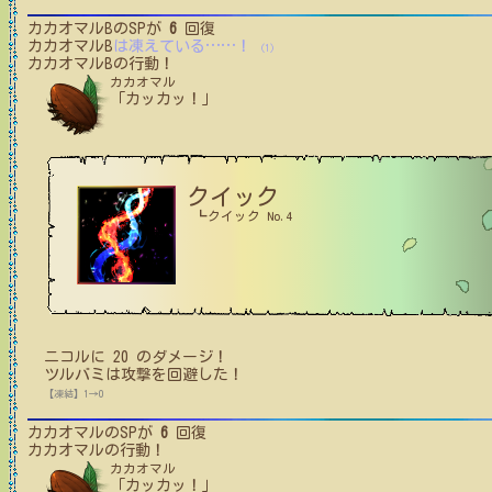
カカオマルB
のSPが
6
回復
カカオマルB
は凍えている
…
…
！
(1)
カカオマルB
の行動！
カカオマル
「カッカッ！」
クイック
┗クイック No.4
ニコル
に
20
のダメージ！
ツルバミ
は攻撃を回避した！
【凍結】1→0
カカオマル
のSPが
6
回復
カカオマル
の行動！
カカオマル
「カッカッ！」