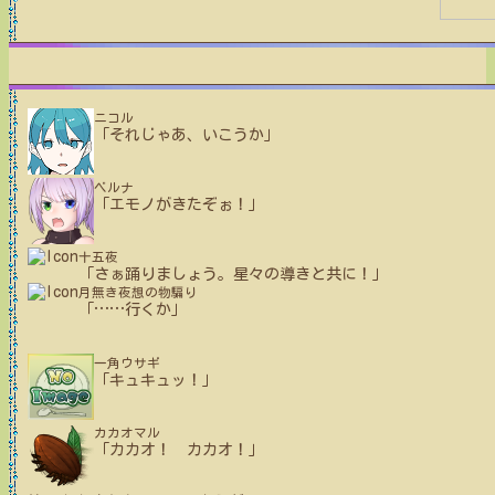
ニコル
「それじゃあ、いこうか」
ベルナ
「エモノがきたぞぉ！」
十五夜
「さぁ踊りましょう。星々の導きと共に！」
月無き夜想の物騙り
「
…
…
行くか」
一角ウサギ
「キュキュッ！」
カカオマル
「カカオ！ カカオ！」