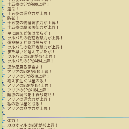
十五夜
のSPが
699
上昇！
運命！
十五夜
の運命力が上昇！
防御！
十五夜
の物理防御力が上昇！
十五夜
の魔法防御力が上昇！
星に願えど色は戻らず！
ツルバミ
の物理攻撃力が上昇！
運命呪えど友は帰らず！
ツルバミ
の物理攻撃力が上昇！
まだ早いと唱えていたが！
ツルバミ
のMSPが
494
上昇！
ツルバミ
のSPが
494
上昇！
遥か星見る夢空よ！
アリア
のMSPが
510
上昇！
アリア
のSPが
510
上昇！
絶えず注ぐは星の歌！
アリア
のMSPが
184
上昇！
アリア
のSPが
184
上昇！
魔導の調べを手繰り寄せ！
アリア
の運命力が上昇！
私の歌は星と成る！
アリア
の命中力が上昇！
体力！
カカオマル
のMSPが
40
上昇！