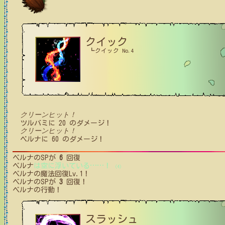
クイック
┗クイック No.4
クリーンヒット！
ツルバミ
に
20
のダメージ！
クリーンヒット！
ベルナ
に
60
のダメージ！
ベルナ
のSPが
6
回復
ベルナ
は空に浮いている
…
…
！
(4)
ベルナ
の魔法回復Lv.1！
ベルナ
のSPが
3
回復！
ベルナ
の行動！
スラッシュ