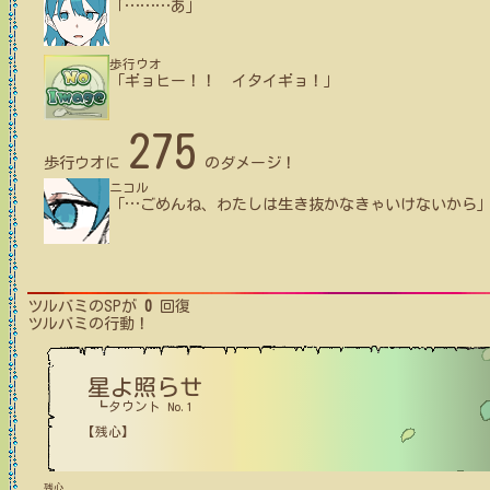
「
…
…
…
あ」
歩行ウオ
「ギョヒー！！ イタイギョ！」
275
歩行ウオ
に
のダメージ！
ニコル
「
…
ごめんね、わたしは生き抜かなきゃいけないから
ツルバミ
のSPが
0
回復
ツルバミ
の行動！
星よ照らせ
┗タウント No.1
【残心】
残心