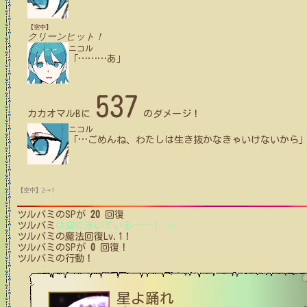
【空中】
クリーンヒット！
ニコル
「
…
…
…
あ」
537
カカオマルB
に
のダメージ！
ニコル
「
…
ごめんね、わたしは生き抜かなきゃいけないから
【空中】2→1
ツルバミ
のSPが
20
回復
ツルバミ
は空に浮いている
…
…
！
(2)
ツルバミ
の魔法回復Lv.1！
ツルバミ
のSPが
0
回復！
ツルバミ
の行動！
星よ踊れ