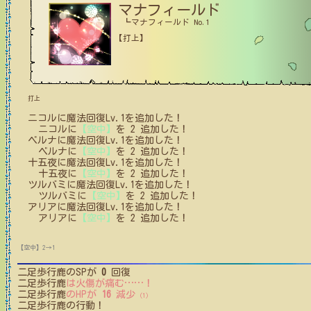
マナフィールド
┗マナフィールド No.1
【打上】
打上
ニコル
に
魔法回復Lv.1
を追加した！
ニコル
に
【空中】
を
2
追加した！
ベルナ
に
魔法回復Lv.1
を追加した！
ベルナ
に
【空中】
を
2
追加した！
十五夜
に
魔法回復Lv.1
を追加した！
十五夜
に
【空中】
を
2
追加した！
ツルバミ
に
魔法回復Lv.1
を追加した！
ツルバミ
に
【空中】
を
2
追加した！
アリア
に
魔法回復Lv.1
を追加した！
アリア
に
【空中】
を
2
追加した！
【空中】2→1
二足歩行鹿
のSPが
0
回復
二足歩行鹿
は火傷が痛む
…
…
！
二足歩行鹿
のHPが
16
減少
(1)
二足歩行鹿
の行動！