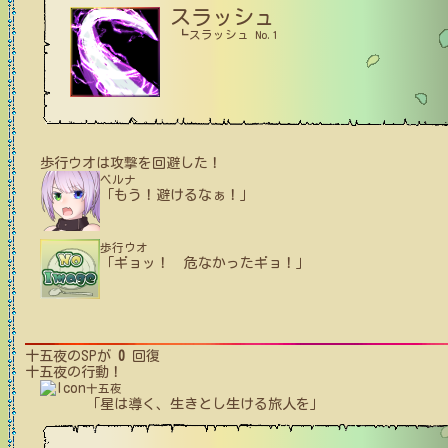
スラッシュ
┗スラッシュ No.1
歩行ウオ
は攻撃を回避した！
ベルナ
「もう！避けるなぁ！」
歩行ウオ
「ギョッ！ 危なかったギョ！」
十五夜
のSPが
0
回復
十五夜
の行動！
十五夜
「星は導く、生きとし生ける旅人を」