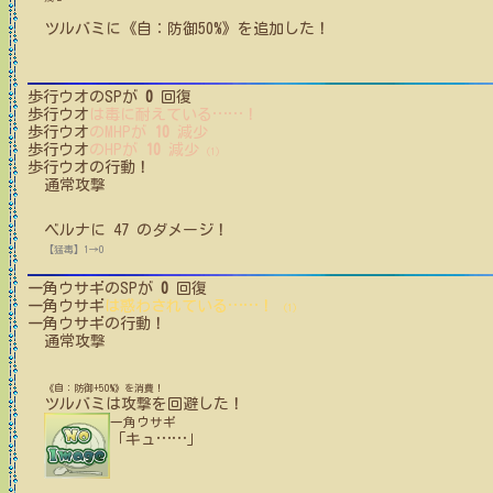
ツルバミ
に
《自：防御50%》
を追加した！
歩行ウオ
のSPが
0
回復
歩行ウオ
は毒に耐えている
…
…
！
歩行ウオ
のMHPが
10
減少
歩行ウオ
のHPが
10
減少
(1)
歩行ウオ
の行動！
通常攻撃
ベルナ
に
47
のダメージ！
【猛毒】1→0
一角ウサギ
のSPが
0
回復
一角ウサギ
は惑わされている
…
…
！
(1)
一角ウサギ
の行動！
通常攻撃
《自：防御+50%》を消費！
ツルバミ
は攻撃を回避した！
一角ウサギ
「キュ
…
…
」