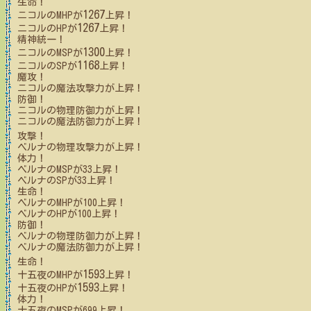
生命！
1267
ニコル
のMHPが
上昇！
1267
ニコル
のHPが
上昇！
精神統一！
1300
ニコル
のMSPが
上昇！
1168
ニコル
のSPが
上昇！
魔攻！
ニコル
の魔法攻撃力が上昇！
防御！
ニコル
の物理防御力が上昇！
ニコル
の魔法防御力が上昇！
攻撃！
ベルナ
の物理攻撃力が上昇！
体力！
ベルナ
のMSPが
33
上昇！
ベルナ
のSPが
33
上昇！
生命！
ベルナ
のMHPが
100
上昇！
ベルナ
のHPが
100
上昇！
防御！
ベルナ
の物理防御力が上昇！
ベルナ
の魔法防御力が上昇！
生命！
1593
十五夜
のMHPが
上昇！
1593
十五夜
のHPが
上昇！
体力！
十五夜
のMSPが
699
上昇！