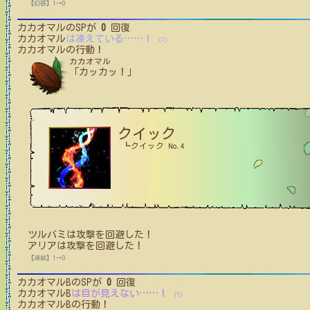
【幻惑】1→0
カカオマル
のSPが
0
回復
カカオマル
は凍えている
…
…
！
(1)
カカオマル
の行動！
カカオマル
「カッカッ！」
クイック
┗クイック No.4
ツルバミ
は攻撃を回避した！
アリア
は攻撃を回避した！
【凍結】1→0
カカオマルB
のSPが
0
回復
カカオマルB
は目が見えない
…
…
！
(1)
カカオマルB
の行動！