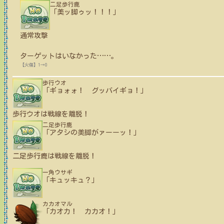
二足歩行鹿
「美ッ脚ゥッ！！！」
通常攻撃
ターゲットはいなかった
…
…
。
【火傷】1→0
歩行ウオ
「ギョォォ！ グッバイギョ！」
歩行ウオ
は戦線を離脱！
二足歩行鹿
「アタシの美脚がァーーッ！」
二足歩行鹿
は戦線を離脱！
一角ウサギ
「キュッキュ？」
カカオマル
「カオカ！ カカオ！」