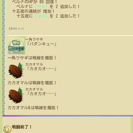
ベルナ
の
HPが
60
回復！
ベルナ
に
【空中】
を
2
追加した！
十五夜
の
連続が
増加！
十五夜
に
【空中】
を
2
追加した！
【空中】3→2
一角ウサギ
「バタンキュ〜」
一角ウサギ
は戦線を離脱！
カカオマル
「カオカオ
…
…
」
カカオマル
は戦線を離脱！
カカオマル
「カオカオ
…
…
」
カカオマルB
は戦線を離脱！
戦闘終了！