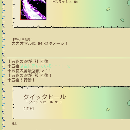
┗スラッシュ No.1
【空中】を消費！
カカオマル
に
94
のダメージ！
十五夜
のSPが
71
回復
十五夜
は空に浮いている
…
…
！
(1)
十五夜
の魔法回復Lv.1！
十五夜
のSPが
70
回復！
十五夜
の行動！
クイックヒール
┗クイックヒール No.3
【打上】
打上