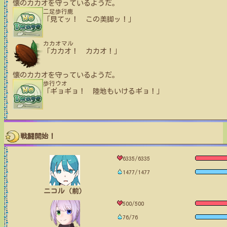
懐のカカオを守っているようだ。
二足歩行鹿
「見てッ！ この美脚ッ！」
カカオマル
「カカオ！ カカオ！」
懐のカカオを守っているようだ。
歩行ウオ
「ギョギョ！ 陸地もいけるギョ！」
戦闘開始！
6335/6335
1477/1477
ニコル（前）
500/500
76/76