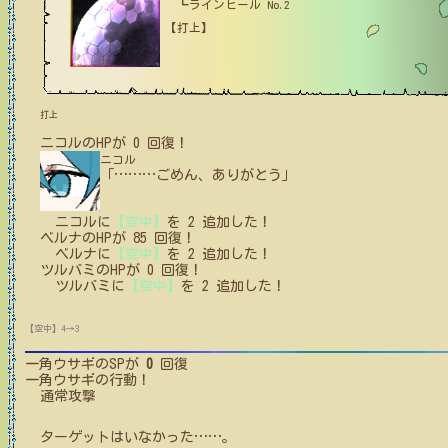
┗ラインヒール No.2
【打上】
打上
ニコル
の
HPが
0
回復！
ニコル
「
…
…
…
ごめん、ありがとう」
ニコル
に
【空中】
を
2
追加した！
ベルナ
の
HPが
85
回復！
ベルナ
に
【空中】
を
2
追加した！
ツルバミ
の
HPが
0
回復！
ツルバミ
に
【空中】
を
2
追加した！
【空中】4→3
一角ウサギ
のSPが
0
回復
一角ウサギ
の行動！
通常攻撃
ターゲットはいなかった
…
…
。