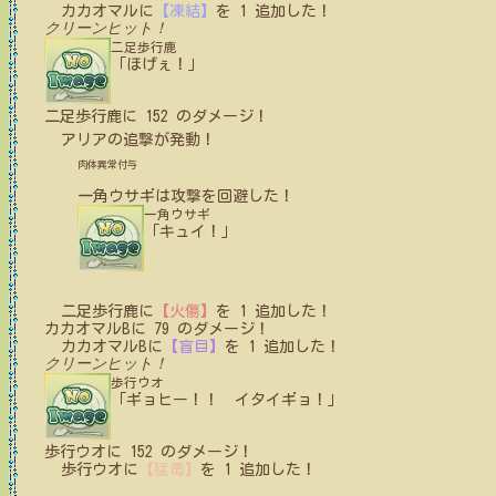
カカオマル
に
【凍結】
を
1
追加した！
クリーンヒット！
二足歩行鹿
「ほげぇ！」
二足歩行鹿
に
152
のダメージ！
アリア
の追撃が発動！
肉体異常付与
一角ウサギ
は攻撃を回避した！
一角ウサギ
「キュイ！」
二足歩行鹿
に
【火傷】
を
1
追加した！
カカオマルB
に
79
のダメージ！
カカオマルB
に
【盲目】
を
1
追加した！
クリーンヒット！
歩行ウオ
「ギョヒー！！ イタイギョ！」
歩行ウオ
に
152
のダメージ！
歩行ウオ
に
【猛毒】
を
1
追加した！