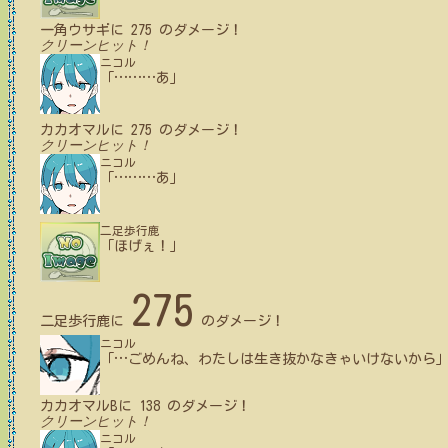
一角ウサギ
に
275
のダメージ！
クリーンヒット！
ニコル
「
…
…
…
あ」
カカオマル
に
275
のダメージ！
クリーンヒット！
ニコル
「
…
…
…
あ」
二足歩行鹿
「ほげぇ！」
275
二足歩行鹿
に
のダメージ！
ニコル
「
…
ごめんね、わたしは生き抜かなきゃいけないから
カカオマルB
に
138
のダメージ！
クリーンヒット！
ニコル