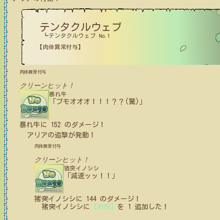
テンタクルウェブ
┗テンタクルウェブ No.1
【肉体異常付与】
肉体異常付与
クリーンヒット！
暴れ牛
「ブモオオオ！！！？？(驚)」
暴れ牛
に
152
のダメージ！
アリア
の追撃が発動！
肉体異常付与
クリーンヒット！
猪突イノシシ
「減速ッッ！！」
猪突イノシシ
に
144
のダメージ！
猪突イノシシ
に
【麻痺】
を
1
追加した！