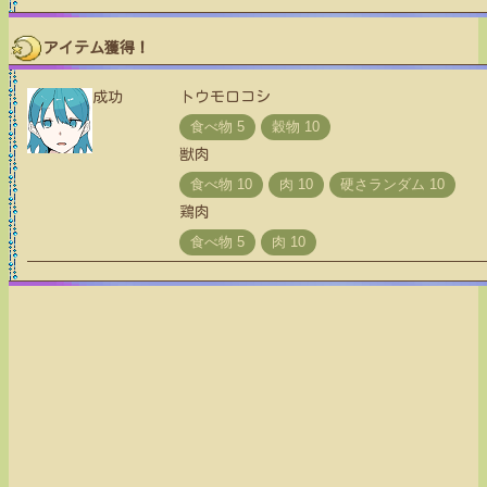
アイテム獲得！
成功
トウモロコシ
獣肉
鶏肉