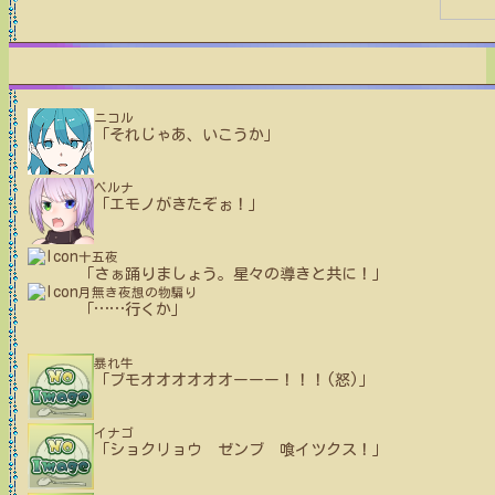
ニコル
「それじゃあ、いこうか」
ベルナ
「エモノがきたぞぉ！」
十五夜
「さぁ踊りましょう。星々の導きと共に！」
月無き夜想の物騙り
「
…
…
行くか」
暴れ牛
「ブモオオオオオオーーー！！！(怒)」
イナゴ
「ショクリョウ ゼンブ 喰イツクス！」