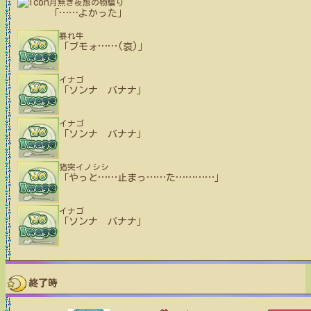
月無き夜想の物騙り
「
…
…
よかった」
暴れ牛
「ブモォ
…
…
(哀)」
イナゴ
「ソンナ バナナ」
イナゴ
「ソンナ バナナ」
猪突イノシシ
「やっと
…
…
止まっ
…
…
た
…
…
…
…
」
イナゴ
「ソンナ バナナ」
終了時