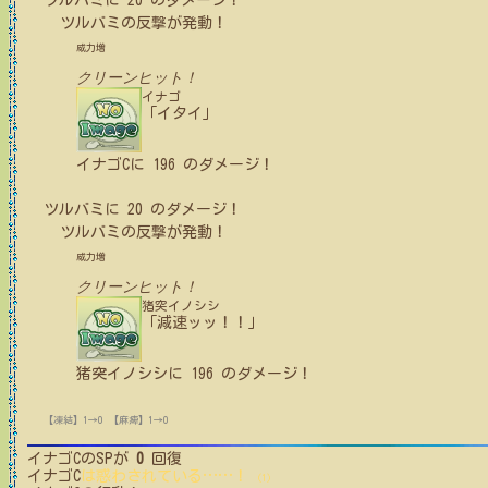
ツルバミ
に
20
のダメージ！
ツルバミ
の反撃が発動！
威力増
クリーンヒット！
イナゴ
「イタイ」
イナゴC
に
196
のダメージ！
ツルバミ
に
20
のダメージ！
ツルバミ
の反撃が発動！
威力増
クリーンヒット！
猪突イノシシ
「減速ッッ！！」
猪突イノシシ
に
196
のダメージ！
【凍結】1→0
【麻痺】1→0
イナゴC
のSPが
0
回復
イナゴC
は惑わされている
…
…
！
(1)