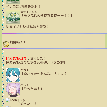
イナゴC
は戦線を離脱！
猪突イノシシ
「もう走れんぞおおおおーー！！」
猪突イノシシ
は戦線を離脱！
戦闘終了！
探索者No.276
は勝利した！
探索者No.276たちはSCを60、TPを2取得！
ニコル
「良かった
…
みんな、大丈夫？」
ベルナ
「やったぁ！」
十五夜
「やったー！」