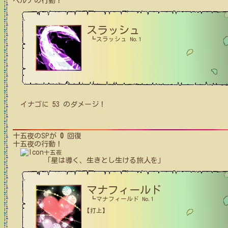
ベルナ
の行動！
スラッシュ
┗スラッシュ No.1
イナゴ
に
53
のダメージ！
十五夜
のSPが
0
回復
十五夜
の行動！
十五夜
「星は導く、生きとし生ける旅人を」
マナフィールド
┗マナフィールド No.1
【打上】