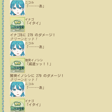
ニコル
「
…
…
…
あ」
イナゴ
「イタイ」
イナゴB
に
279
のダメージ！
クリーンヒット！
ニコル
「
…
…
…
あ」
猪突イノシシ
「減速ッッ！！」
猪突イノシシ
に
279
のダメージ！
クリーンヒット！
ニコル
「
…
…
…
あ」
イナゴ
「イタイ」