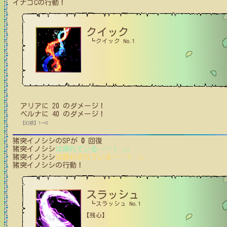
イナゴC
の行動！
クイック
┗クイック No.1
アリア
に
20
のダメージ！
ベルナ
に
40
のダメージ！
【幻惑】1→0
猪突イノシシ
のSPが
0
回復
猪突イノシシ
は痺れている
…
…
！
(1)
猪突イノシシ
は惑わされている
…
…
！
(1)
猪突イノシシ
の行動！
スラッシュ
┗スラッシュ No.1
【残心】