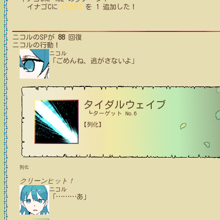
イナゴC
に
【幻惑】
を
1
追加した！
ニコル
のSPが
88
回復
ニコル
の行動！
ニコル
「ごめんね、逃がさないよ」
タイダルウェイブ
┗ターゲット No.6
【列化】
列化
クリーンヒット！
ニコル
「
…
…
…
あ」