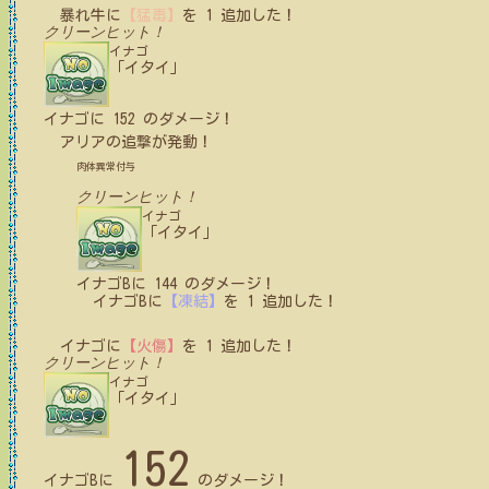
暴れ牛
に
【猛毒】
を
1
追加した！
クリーンヒット！
イナゴ
「イタイ」
イナゴ
に
152
のダメージ！
アリア
の追撃が発動！
肉体異常付与
クリーンヒット！
イナゴ
「イタイ」
イナゴB
に
144
のダメージ！
イナゴB
に
【凍結】
を
1
追加した！
イナゴ
に
【火傷】
を
1
追加した！
クリーンヒット！
イナゴ
「イタイ」
152
イナゴB
に
のダメージ！