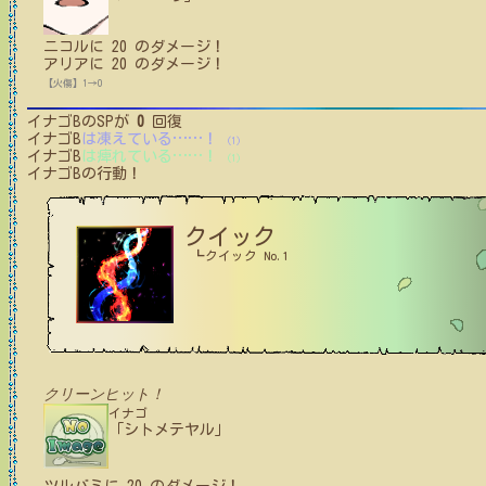
ニコル
に
20
のダメージ！
アリア
に
20
のダメージ！
【火傷】1→0
イナゴB
のSPが
0
回復
イナゴB
は凍えている
…
…
！
(1)
イナゴB
は痺れている
…
…
！
(1)
イナゴB
の行動！
クイック
┗クイック No.1
クリーンヒット！
イナゴ
「シトメテヤル」