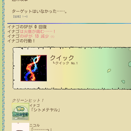
ターゲットはいなかった
…
…
。
【猛毒】1→0
イナゴ
のSPが
0
回復
イナゴ
は火傷が痛む
…
…
！
イナゴ
のHPが
13
減少
(1)
イナゴ
の行動！
クイック
┗クイック No.1
クリーンヒット！
イナゴ
「シトメテヤル」
ニコル
「
…
…
…
っ」