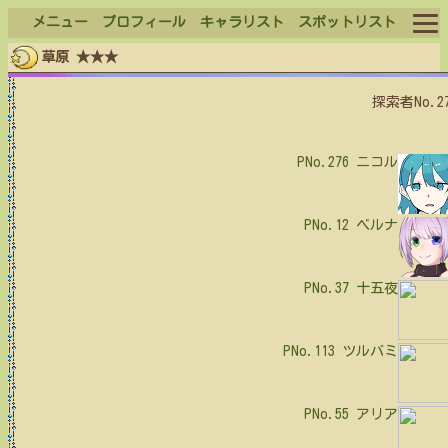
メニュー
プロフィール
キャラリスト
スポットリスト
草原 ★★★
ログイン
探索者No.2
ログアウト
PNo.276
ニコル
PNo.12
ベルナ
PNo.37
十五夜
PNo.113
ツルバミ
PNo.55
アリア