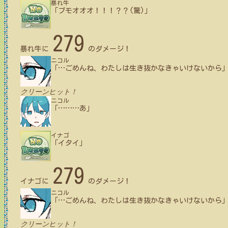
暴れ牛
「ブモオオオ！！！？？(驚)」
279
暴れ牛
に
のダメージ！
ニコル
「
…
ごめんね、わたしは生き抜かなきゃいけないから
クリーンヒット！
ニコル
「
…
…
…
あ」
イナゴ
「イタイ」
279
イナゴ
に
のダメージ！
ニコル
「
…
ごめんね、わたしは生き抜かなきゃいけないから
クリーンヒット！