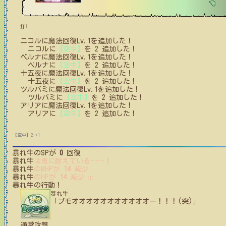
打上
ニコル
に
魔法回復Lv.1
を追加した！
ニコル
に
【空中】
を
2
追加した！
ベルナ
に
魔法回復Lv.1
を追加した！
ベルナ
に
【空中】
を
2
追加した！
十五夜
に
魔法回復Lv.1
を追加した！
十五夜
に
【空中】
を
2
追加した！
ツルバミ
に
魔法回復Lv.1
を追加した！
ツルバミ
に
【空中】
を
2
追加した！
アリア
に
魔法回復Lv.1
を追加した！
アリア
に
【空中】
を
2
追加した！
【空中】2→1
暴れ牛
のSPが
0
回復
暴れ牛
は毒に耐えている
…
…
！
暴れ牛
のMHPが
14
減少
暴れ牛
のHPが
14
減少
(1)
暴れ牛
の行動！
暴れ牛
「ブモオオオオオオオオオオオー！！！(突)」
通常攻撃