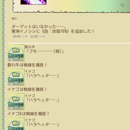
残心
ターゲットはいなかった
…
…
。
猪突イノシシ
に
《自：防御70%》
を追加した！
【麻痺】1→0
【幻惑】1→0
暴れ牛
「ブモ
…
…
…
…
(倒)」
暴れ牛
は戦線を離脱！
イナゴ
「ハラヘッタ
…
…
」
イナゴ
は戦線を離脱！
イナゴ
「ハラヘッタ
…
…
」
イナゴB
は戦線を離脱！
イナゴ
「ハラヘッタ
…
…
」