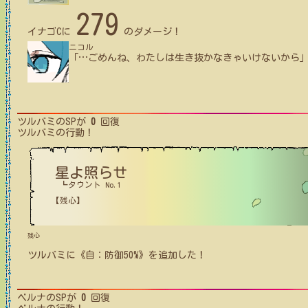
279
イナゴC
に
のダメージ！
ニコル
「
…
ごめんね、わたしは生き抜かなきゃいけないから
ツルバミ
のSPが
0
回復
ツルバミ
の行動！
星よ照らせ
┗タウント No.1
【残心】
残心
ツルバミ
に
《自：防御50%》
を追加した！
ベルナ
のSPが
0
回復