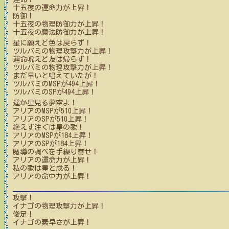
十五夜
の運命力が上昇！
防御！
十五夜
の物理防御力が上昇！
十五夜
の魔法防御力が上昇！
星に願えど色は戻らず！
ツルバミ
の物理攻撃力が上昇！
運命呪えど友は帰らず！
ツルバミ
の物理攻撃力が上昇！
まだ早いと唱えていたが！
ツルバミ
のMSPが
494
上昇！
ツルバミ
のSPが
494
上昇！
遥か星見る夢空よ！
アリア
のMSPが
510
上昇！
アリア
のSPが
510
上昇！
絶えず注ぐは星の歌！
アリア
のMSPが
184
上昇！
アリア
のSPが
184
上昇！
魔導の調べを手繰り寄せ！
アリア
の運命力が上昇！
私の歌は星と成る！
アリア
の命中力が上昇！
攻撃！
イナゴ
の物理攻撃力が上昇！
俊足！
イナゴ
の素早さが上昇！