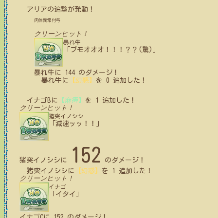
アリア
の追撃が発動！
肉体異常付与
クリーンヒット！
暴れ牛
「ブモオオオ！！！？？(驚)」
暴れ牛
に
144
のダメージ！
暴れ牛
に
【幻惑】
を
0
追加した！
イナゴB
に
【麻痺】
を
1
追加した！
クリーンヒット！
猪突イノシシ
「減速ッッ！！」
152
猪突イノシシ
に
のダメージ！
猪突イノシシ
に
【幻惑】
を
1
追加した！
クリーンヒット！
イナゴ
「イタイ」
イナゴC
に
152
のダメージ！