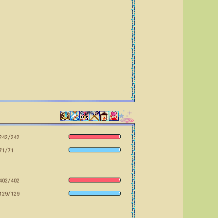
242/242
71/71
402/402
129/129