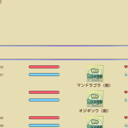
る
35
57
マンドラゴラ（前）
オジギソウ（前）
65
89