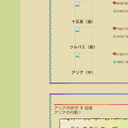
9558/95
2288/22
十五夜（後）
7300/73
1616/16
ツルバミ（前）
3190/31
1853/18
アリア（中）
アリア
のSPが
0
回復
アリア
の行動！