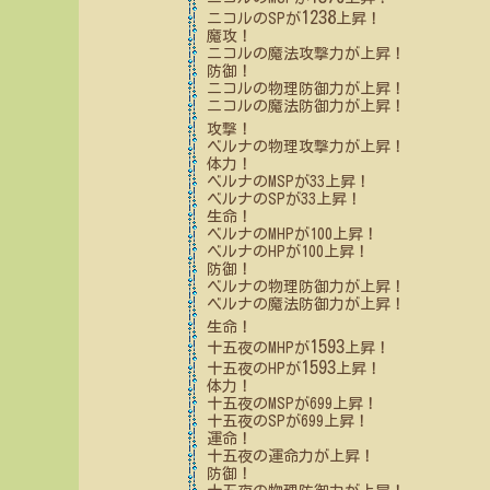
1238
ニコル
のSPが
上昇！
魔攻！
ニコル
の魔法攻撃力が上昇！
防御！
ニコル
の物理防御力が上昇！
ニコル
の魔法防御力が上昇！
攻撃！
ベルナ
の物理攻撃力が上昇！
体力！
ベルナ
のMSPが
33
上昇！
ベルナ
のSPが
33
上昇！
生命！
ベルナ
のMHPが
100
上昇！
ベルナ
のHPが
100
上昇！
防御！
ベルナ
の物理防御力が上昇！
ベルナ
の魔法防御力が上昇！
生命！
1593
十五夜
のMHPが
上昇！
1593
十五夜
のHPが
上昇！
体力！
十五夜
のMSPが
699
上昇！
十五夜
のSPが
699
上昇！
運命！
十五夜
の運命力が上昇！
防御！