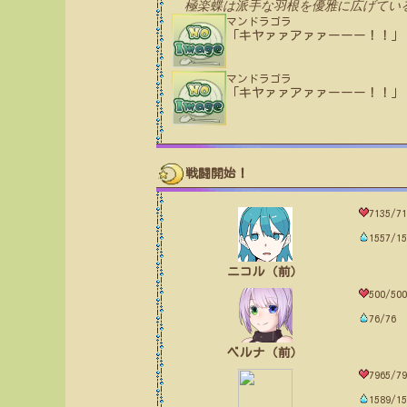
極楽蝶は派手な羽根を優雅に広げてい
マンドラゴラ
「キヤァァアァァーーー！！」
マンドラゴラ
「キヤァァアァァーーー！！」
戦闘開始！
7135/71
1557/15
ニコル（前）
500/500
76/76
ベルナ（前）
7965/79
1589/15