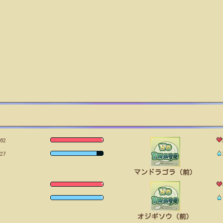
62
27
マンドラゴラ（前）
オジギソウ（前）