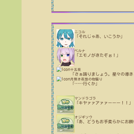
ニコル
「それじゃあ、いこうか」
ベルナ
「エモノがきたぞぉ！」
十五夜
「さぁ踊りましょう。星々の導き
月無き夜想の物騙り
「
…
…
行くか」
マンドラゴラ
「キヤァァアァァーーー！！」
オジギソウ
「あ、どうもお手柔らかにお願