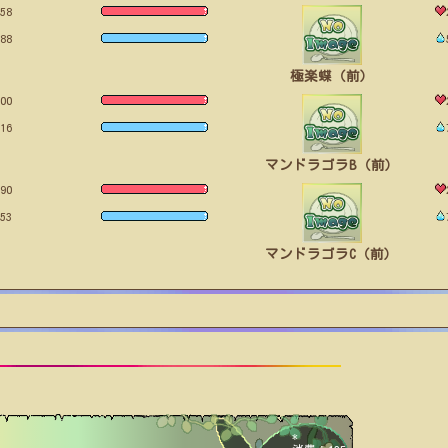
58
88
極楽蝶（前）
00
16
マンドラゴラB（前）
90
53
マンドラゴラC（前）
*