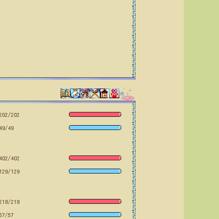
202/202
49/49
402/402
129/129
218/218
57/57