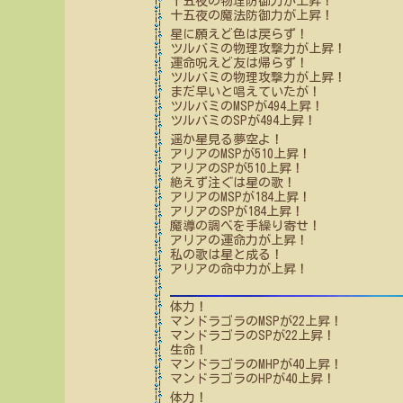
十五夜
の物理防御力が上昇！
十五夜
の魔法防御力が上昇！
星に願えど色は戻らず！
ツルバミ
の物理攻撃力が上昇！
運命呪えど友は帰らず！
ツルバミ
の物理攻撃力が上昇！
まだ早いと唱えていたが！
ツルバミ
のMSPが
494
上昇！
ツルバミ
のSPが
494
上昇！
遥か星見る夢空よ！
アリア
のMSPが
510
上昇！
アリア
のSPが
510
上昇！
絶えず注ぐは星の歌！
アリア
のMSPが
184
上昇！
アリア
のSPが
184
上昇！
魔導の調べを手繰り寄せ！
アリア
の運命力が上昇！
私の歌は星と成る！
アリア
の命中力が上昇！
体力！
マンドラゴラ
のMSPが
22
上昇！
マンドラゴラ
のSPが
22
上昇！
生命！
マンドラゴラ
のMHPが
40
上昇！
マンドラゴラ
のHPが
40
上昇！
体力！