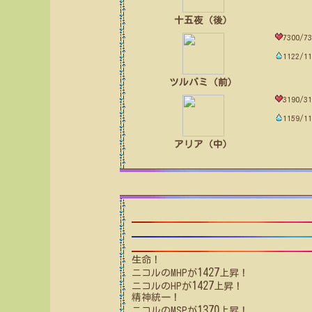
十五夜（後）
7300/73
1122/11
ツルバミ（前）
3190/31
1159/11
アリア（中）
生命！
1427
ニコル
のMHPが
上昇！
1427
ニコル
のHPが
上昇！
精神統一！
1370
ニコル
のMSPが
上昇！