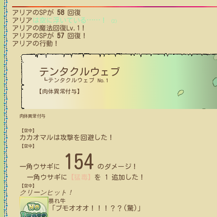
アリア
のSPが
58
回復
アリア
は空に浮いている
…
…
！
(2)
アリア
の魔法回復Lv.1！
アリア
のSPが
57
回復！
アリア
の行動！
テンタクルウェブ
┗テンタクルウェブ No.1
【肉体異常付与】
肉体異常付与
【空中】
カカオマル
は攻撃を回避した！
【空中】
154
一角ウサギ
に
のダメージ！
一角ウサギ
に
【猛毒】
を
1
追加した！
【空中】
クリーンヒット！
暴れ牛
「ブモオオオ！！！？？(驚)」