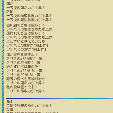
運命！
十五夜
の運命力が上昇！
防御！
十五夜
の物理防御力が上昇！
十五夜
の魔法防御力が上昇！
星に願えど色は戻らず！
ツルバミ
の物理攻撃力が上昇！
運命呪えど友は帰らず！
ツルバミ
の物理攻撃力が上昇！
まだ早いと唱えていたが！
ツルバミ
のMSPが
494
上昇！
ツルバミ
のSPが
494
上昇！
遥か星見る夢空よ！
アリア
のMSPが
510
上昇！
アリア
のSPが
510
上昇！
絶えず注ぐは星の歌！
アリア
のMSPが
184
上昇！
アリア
のSPが
184
上昇！
魔導の調べを手繰り寄せ！
アリア
の運命力が上昇！
私の歌は星と成る！
アリア
の命中力が上昇！
命中！
二足歩行鹿
の命中力が上昇！
攻撃！