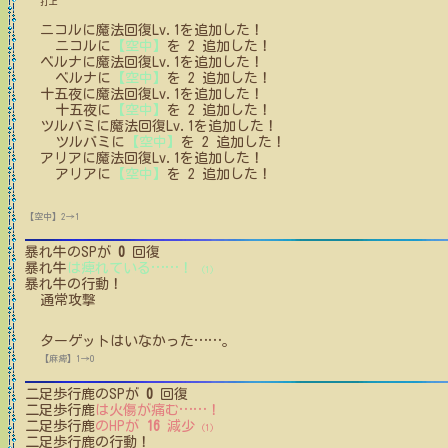
打上
ニコル
に
魔法回復Lv.1
を追加した！
ニコル
に
【空中】
を
2
追加した！
ベルナ
に
魔法回復Lv.1
を追加した！
ベルナ
に
【空中】
を
2
追加した！
十五夜
に
魔法回復Lv.1
を追加した！
十五夜
に
【空中】
を
2
追加した！
ツルバミ
に
魔法回復Lv.1
を追加した！
ツルバミ
に
【空中】
を
2
追加した！
アリア
に
魔法回復Lv.1
を追加した！
アリア
に
【空中】
を
2
追加した！
【空中】2→1
暴れ牛
のSPが
0
回復
暴れ牛
は痺れている
…
…
！
(1)
暴れ牛
の行動！
通常攻撃
ターゲットはいなかった
…
…
。
【麻痺】1→0
二足歩行鹿
のSPが
0
回復
二足歩行鹿
は火傷が痛む
…
…
！
二足歩行鹿
のHPが
16
減少
(1)
二足歩行鹿
の行動！