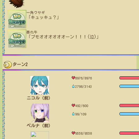
一角ウサギ
「キュッキュ？」
暴れ牛
「ブモオオオオオオーン！！！(泣)」
ターン2
8976/8976
2798/3143
ニコル（前）
492/600
99/109
ベルナ（前）
9558/9558