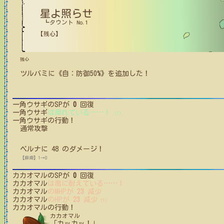
星よ照らせ
┗タウント No.1
【残心】
残心
ツルバミ
に
《自：防御50%》
を追加した！
一角ウサギ
のSPが
0
回復
一角ウサギ
は痺れている
…
…
！
(1)
一角ウサギ
の行動！
通常攻撃
ベルナ
に
48
のダメージ！
【麻痺】1→0
カカオマル
のSPが
0
回復
カカオマル
は毒に耐えている
…
…
！
カカオマル
のMHPが
23
減少
カカオマル
のHPが
23
減少
(1)
カカオマル
の行動！
カカオマル
「カッカッ！」