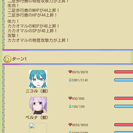
二足歩行鹿
の物理攻撃力が上昇！
生命！
二足歩行鹿
のMHPが
44
上昇！
二足歩行鹿
のHPが
44
上昇！
体力！
カカオマル
のMSPが
40
上昇！
カカオマル
のSPが
40
上昇！
攻撃！
カカオマル
の物理攻撃力が上昇！
ターン1
8976/8976
2861/3143
ニコル（前）
600/600
109/109
ベルナ（前）
9558/9558
2288/2288