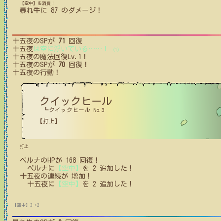
【空中】を消費！
暴れ牛
に
87
のダメージ！
十五夜
のSPが
71
回復
十五夜
は空に浮いている
…
…
！
(1)
十五夜
の魔法回復Lv.1！
十五夜
のSPが
70
回復！
十五夜
の行動！
クイックヒール
┗クイックヒール No.3
【打上】
打上
ベルナ
の
HPが
168
回復！
ベルナ
に
【空中】
を
2
追加した！
十五夜
の
連続が
増加！
十五夜
に
【空中】
を
2
追加した！
【空中】3→2