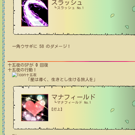
スラッシュ
┗スラッシュ No.1
一角ウサギ
に
58
のダメージ！
十五夜
のSPが
0
回復
十五夜
の行動！
十五夜
「星は導く、生きとし生ける旅人を」
マナフィールド
┗マナフィールド No.1
【打上】