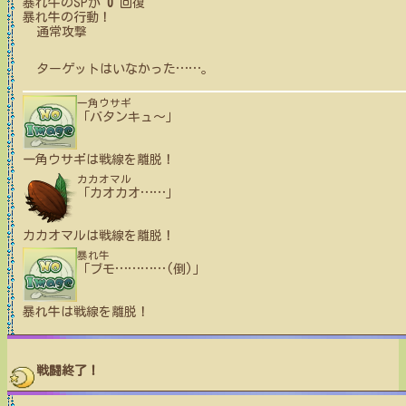
暴れ牛
のSPが
0
回復
暴れ牛
の行動！
通常攻撃
ターゲットはいなかった
…
…
。
一角ウサギ
「バタンキュ〜」
一角ウサギ
は戦線を離脱！
カカオマル
「カオカオ
…
…
」
カカオマル
は戦線を離脱！
暴れ牛
「ブモ
…
…
…
…
(倒)」
暴れ牛
は戦線を離脱！
戦闘終了！