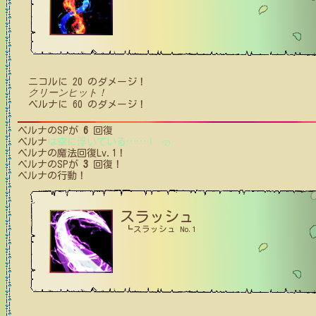
ニコル
に
20
のダメージ！
クリーンヒット！
ベルナ
に
60
のダメージ！
ベルナ
のSPが
6
回復
ベルナ
は空に浮いている
…
…
！
(2)
ベルナ
の魔法回復Lv.1！
ベルナ
のSPが
3
回復！
ベルナ
の行動！
スラッシュ
┗スラッシュ No.1