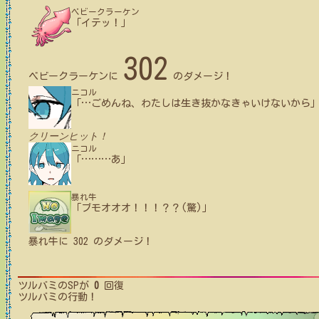
ベビークラーケン
「イテッ！」
302
ベビークラーケン
に
のダメージ！
ニコル
「
…
ごめんね、わたしは生き抜かなきゃいけないから
クリーンヒット！
ニコル
「
…
…
…
あ」
暴れ牛
「ブモオオオ！！！？？(驚)」
暴れ牛
に
302
のダメージ！
ツルバミ
のSPが
0
回復
ツルバミ
の行動！