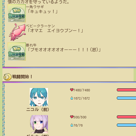
懐のカカオを守っているようだ。
一角ウサギ
「キュキュッ！」
ベビークラーケン
「オマエ エイヨウブンー！」
暴れ牛
「ブモオオオオオオーーー！！！(怒)」
戦闘開始！
7480/7480
1672/1672
ニコル（前）
500/500
76/76