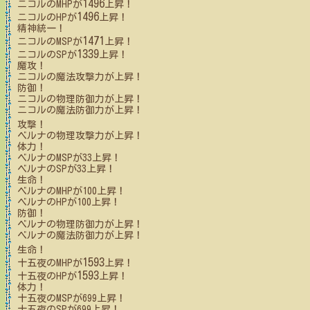
1496
ニコル
のMHPが
上昇！
1496
ニコル
のHPが
上昇！
精神統一！
1471
ニコル
のMSPが
上昇！
1339
ニコル
のSPが
上昇！
魔攻！
ニコル
の魔法攻撃力が上昇！
防御！
ニコル
の物理防御力が上昇！
ニコル
の魔法防御力が上昇！
攻撃！
ベルナ
の物理攻撃力が上昇！
体力！
ベルナ
のMSPが
33
上昇！
ベルナ
のSPが
33
上昇！
生命！
ベルナ
のMHPが
100
上昇！
ベルナ
のHPが
100
上昇！
防御！
ベルナ
の物理防御力が上昇！
ベルナ
の魔法防御力が上昇！
生命！
1593
十五夜
のMHPが
上昇！
1593
十五夜
のHPが
上昇！
体力！
十五夜
のMSPが
699
上昇！
十五夜
のSPが
699
上昇！