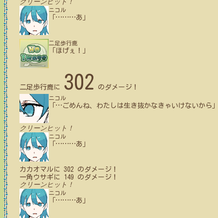
クリーンヒット！
ニコル
「
…
…
…
あ」
二足歩行鹿
「ほげぇ！」
302
二足歩行鹿
に
のダメージ！
ニコル
「
…
ごめんね、わたしは生き抜かなきゃいけないから
クリーンヒット！
ニコル
「
…
…
…
あ」
カカオマル
に
302
のダメージ！
一角ウサギ
に
149
のダメージ！
クリーンヒット！
ニコル
「
…
…
…
あ」