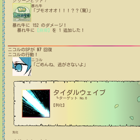
クリーンヒット！
暴れ牛
「ブモオオオ！！！？？(驚)」
暴れ牛
に
152
のダメージ！
暴れ牛
に
【麻痺】
を
1
追加した！
ニコル
のSPが
97
回復
ニコル
の行動！
ニコル
「ごめんね、逃がさないよ」
タイダルウェイブ
┗ターゲット No.6
【列化】
列化