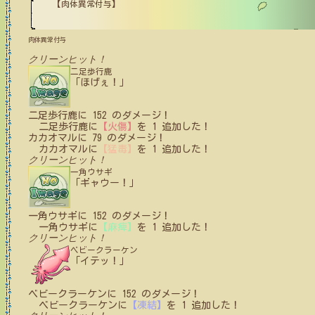
【肉体異常付与】
肉体異常付与
クリーンヒット！
二足歩行鹿
「ほげぇ！」
二足歩行鹿
に
152
のダメージ！
二足歩行鹿
に
【火傷】
を
1
追加した！
カカオマル
に
79
のダメージ！
カカオマル
に
【猛毒】
を
1
追加した！
クリーンヒット！
一角ウサギ
「ギャウー！」
一角ウサギ
に
152
のダメージ！
一角ウサギ
に
【麻痺】
を
1
追加した！
クリーンヒット！
ベビークラーケン
「イテッ！」
ベビークラーケン
に
152
のダメージ！
ベビークラーケン
に
【凍結】
を
1
追加した！