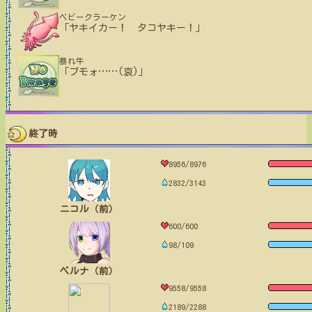
ベビークラーケン
「ヤキイカー！ タコヤキー！」
暴れ牛
「ブモォ
…
…
(哀)」
終了時
8956/8976
2832/3143
ニコル（前）
600/600
98/109
ベルナ（前）
9558/9558
2189/2288