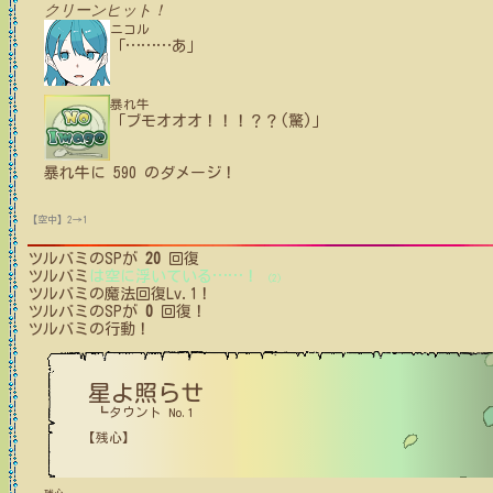
クリーンヒット！
ニコル
「
…
…
…
あ」
暴れ牛
「ブモオオオ！！！？？(驚)」
暴れ牛
に
590
のダメージ！
【空中】2→1
ツルバミ
のSPが
20
回復
ツルバミ
は空に浮いている
…
…
！
(2)
ツルバミ
の魔法回復Lv.1！
ツルバミ
のSPが
0
回復！
ツルバミ
の行動！
星よ照らせ
┗タウント No.1
【残心】