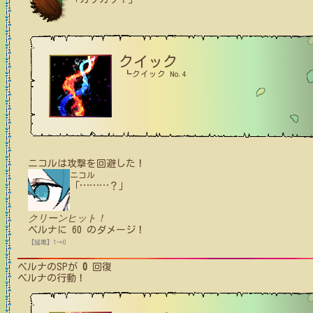
クイック
┗クイック No.4
ニコル
は攻撃を回避した！
ニコル
「
…
…
…
？」
クリーンヒット！
ベルナ
に
60
のダメージ！
【猛毒】1→0
ベルナ
のSPが
0
回復
ベルナ
の行動！