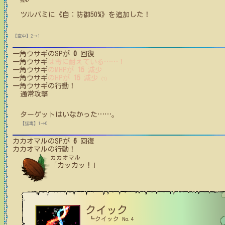
残心
ツルバミ
に
《自：防御50%》
を追加した！
【空中】2→1
一角ウサギ
のSPが
0
回復
一角ウサギ
は毒に耐えている
…
…
！
一角ウサギ
のMHPが
15
減少
一角ウサギ
のHPが
15
減少
(1)
一角ウサギ
の行動！
通常攻撃
ターゲットはいなかった
…
…
。
【猛毒】1→0
カカオマル
のSPが
6
回復
カカオマル
の行動！
カカオマル
「カッカッ！」
クイック
┗クイック No.4