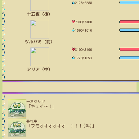
2128/2288
十五夜（後）
7300/7300
1596/1616
ツルバミ（前）
3190/3190
1728/1853
アリア（中）
一角ウサギ
「キュイ〜！」
暴れ牛
「ブモオオオオオオー！！！(叫)」