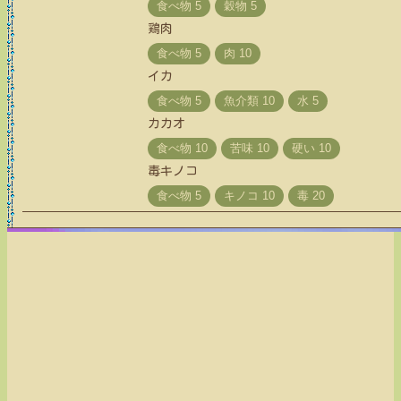
鶏肉
イカ
カカオ
毒キノコ