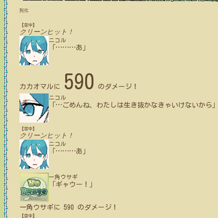
列化
【空中】
クリーンヒット！
ニコル
「
…
…
…
あ」
590
カカオマル
に
のダメージ！
ニコル
「
…
ごめんね、わたしは生き抜かなきゃいけないから
【空中】
クリーンヒット！
ニコル
「
…
…
…
あ」
一角ウサギ
「ギャウー！」
一角ウサギ
に
590
のダメージ！
【空中】