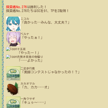
探索者No.276
は勝利した！
探索者No.276たちはSCを91、TPを2取得！
ニコル
「良かった
…
みんな、大丈夫？」
ベルナ
「やったぁ！」
十五夜
「やったー！」
月無き夜想の物騙り
「
…
…
よかった」
二足歩行鹿
「美脚コンテストじゃなかったの！？」
カカオマル
「カ、カカ
…
…
オ」
一角ウサギ
「キュゥ〜
…
…
」