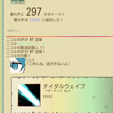
297
暴れ牛
に
のダメージ！
暴れ牛
は
【凍結】
に
抵抗
した！
【空中】2→1
ニコル
のSPが
97
回復
ニコル
は空に浮いている
…
…
！
(2)
ニコル
の魔法回復Lv.1！
ニコル
のSPが
97
回復！
ニコル
の行動！
ニコル
「ごめんね、逃がさないよ」
タイダルウェイブ
┗ターゲット No.6
【列化】