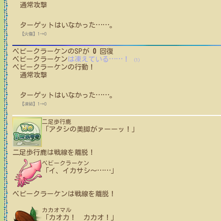
通常攻撃
ターゲットはいなかった
…
…
。
【火傷】1→0
ベビークラーケン
のSPが
0
回復
ベビークラーケン
は凍えている
…
…
！
(1)
ベビークラーケン
の行動！
通常攻撃
ターゲットはいなかった
…
…
。
【凍結】1→0
二足歩行鹿
「アタシの美脚がァーーッ！」
二足歩行鹿
は戦線を離脱！
ベビークラーケン
「イ、イカサシ〜
…
…
」
ベビークラーケン
は戦線を離脱！
カカオマル
「カオカ！ カカオ！」