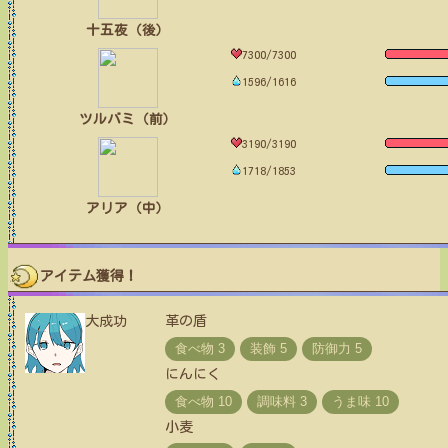
十五夜（後）
7300/7300
1596/1616
ツルバミ（前）
3190/3190
1718/1853
アリア（中）
アイテム獲得！
大成功
革の盾
にんにく
小麦