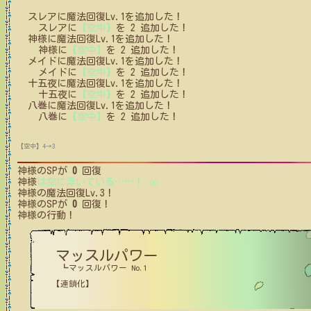
スレア
に
魔法回復Lv.1
を追加した！
スレア
に
【空中】
を
2
追加した！
神様
に
魔法回復Lv.1
を追加した！
神様
に
【空中】
を
2
追加した！
メイド
に
魔法回復Lv.1
を追加した！
メイド
に
【空中】
を
2
追加した！
十五夜
に
魔法回復Lv.1
を追加した！
十五夜
に
【空中】
を
2
追加した！
八巻
に
魔法回復Lv.1
を追加した！
八巻
に
【空中】
を
2
追加した！
【空中】4→3
神様
のSPが
0
回復
神様
は空に浮いている
…
…
！
(4)
神様
の魔法回復Lv.3！
神様
のSPが
0
回復！
神様
の行動！
マッスルパワー
┗マッスルパワー No.1
【連鎖化】