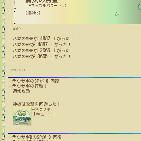
勇気の質量
┗マッスルパワー No.2
【連鎖化】
連鎖化
4887
八巻
の
MHP
が
上がった！
4887
八巻
の
HP
が
上がった！
3665
八巻
の
MHP
が
上がった！
3665
八巻
の
HP
が
上がった！
【空中】5→4
一角ウサギ
のSPが
0
回復
一角ウサギ
の行動！
通常攻撃
神様
は攻撃を回避した！
一角ウサギ
「キュ
…
…
」
一角ウサギB
のSPが
0
回復