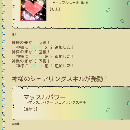
┗トリプルヒール No.6
【打上】
打上
神様
の
HPが
0
回復！
神様
に
【空中】
を
2
追加した！
神様
の
HPが
0
回復！
神様
に
【空中】
を
2
追加した！
神様
の
HPが
0
回復！
神様
に
【空中】
を
2
追加した！
神様
のシェアリングスキルが発動！
マッスルパワー
┗マッスルパワー シェアリングスキル
【連鎖化】
連鎖化