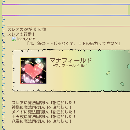
スレア
のSPが
0
回復
スレア
の行動！
スレア
「ま、魚の
…
…
じゃなくて、ヒトの魅力ってやつ？」
マナフィールド
┗マナフィールド No.1
スレア
に
魔法回復Lv.1
を追加した！
神様
に
魔法回復Lv.1
を追加した！
メイド
に
魔法回復Lv.1
を追加した！
十五夜
に
魔法回復Lv.1
を追加した！
八巻
に
魔法回復Lv.1
を追加した！