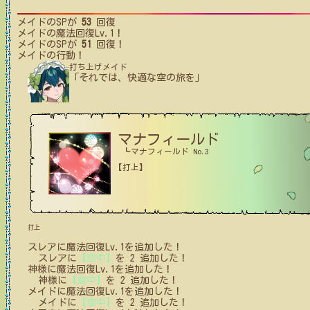
メイド
のSPが
53
回復
メイド
の魔法回復Lv.1！
メイド
のSPが
51
回復！
メイド
の行動！
打ち上げメイド
「それでは、快適な空の旅を」
マナフィールド
┗マナフィールド No.3
【打上】
打上
スレア
に
魔法回復Lv.1
を追加した！
スレア
に
【空中】
を
2
追加した！
神様
に
魔法回復Lv.1
を追加した！
神様
に
【空中】
を
2
追加した！
メイド
に
魔法回復Lv.1
を追加した！
メイド
に
【空中】
を
2
追加した！