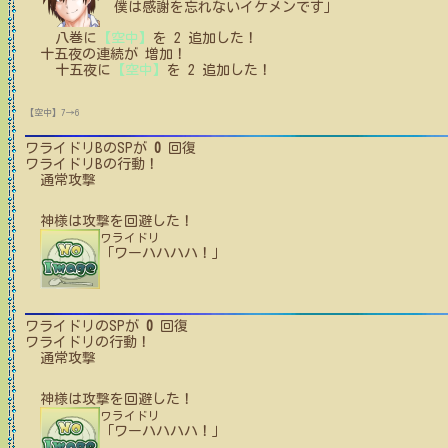
僕は感謝を忘れないイケメンです」
八巻
に
【空中】
を
2
追加した！
十五夜
の
連続が
増加！
十五夜
に
【空中】
を
2
追加した！
【空中】7→6
ワライドリB
のSPが
0
回復
ワライドリB
の行動！
通常攻撃
神様
は攻撃を回避した！
ワライドリ
「ワーハハハハ！」
ワライドリ
のSPが
0
回復
ワライドリ
の行動！
通常攻撃
神様
は攻撃を回避した！
ワライドリ
「ワーハハハハ！」