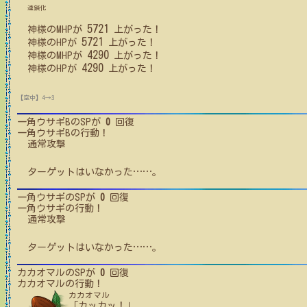
連鎖化
5721
神様
の
MHP
が
上がった！
5721
神様
の
HP
が
上がった！
4290
神様
の
MHP
が
上がった！
4290
神様
の
HP
が
上がった！
【空中】4→3
一角ウサギB
のSPが
0
回復
一角ウサギB
の行動！
通常攻撃
ターゲットはいなかった
…
…
。
一角ウサギ
のSPが
0
回復
一角ウサギ
の行動！
通常攻撃
ターゲットはいなかった
…
…
。
カカオマル
のSPが
0
回復
カカオマル
の行動！
カカオマル
「カッカッ！」