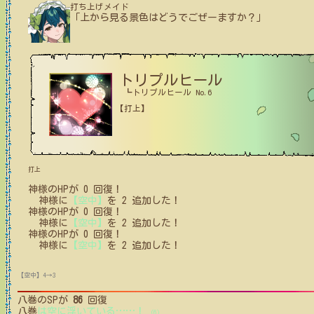
打ち上げメイド
「上から見る景色はどうでごぜーますか？」
トリプルヒール
┗トリプルヒール No.6
【打上】
打上
神様
の
HPが
0
回復！
神様
に
【空中】
を
2
追加した！
神様
の
HPが
0
回復！
神様
に
【空中】
を
2
追加した！
神様
の
HPが
0
回復！
神様
に
【空中】
を
2
追加した！
【空中】4→3
八巻
のSPが
86
回復
八巻
は空に浮いている
…
…
！
(6)