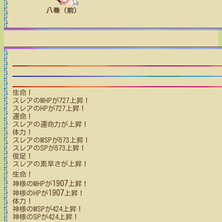
八巻（前）
生命！
スレア
のMHPが
727
上昇！
スレア
のHPが
727
上昇！
運命！
スレア
の運命力が上昇！
体力！
スレア
のMSPが
573
上昇！
スレア
のSPが
573
上昇！
俊足！
スレア
の素早さが上昇！
生命！
1907
神様
のMHPが
上昇！
1907
神様
のHPが
上昇！
体力！
神様
のMSPが
424
上昇！
神様
のSPが
424
上昇！