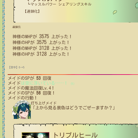
┗マッスルパワー シェアリングスキル
【連鎖化】
連鎖化
3575
神様
の
MHP
が
上がった！
3575
神様
の
HP
が
上がった！
3128
神様
の
MHP
が
上がった！
3128
神様
の
HP
が
上がった！
【空中】6→5
メイド
のSPが
53
回復
メイド
は空に浮いている
…
…
！
(5)
メイド
の魔法回復Lv.4！
メイド
のSPが
56
回復！
メイド
の行動！
打ち上げメイド
「上から見る景色はどうでごぜーますか？」
トリプルヒール