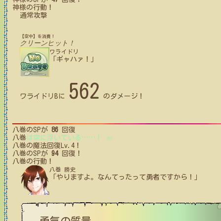
神様
の行動！
通常攻撃
【空中】を消費！
クリーンヒット！
ワライドリ
「ギャハァ！」
562
ワライドリB
に
のダメージ！
八巻
のSPが
86
回復
八巻
は空に浮いている
…
…
！
(5)
八巻
の魔法回復Lv.4！
八巻
のSPが
94
回復！
八巻
の行動！
八巻 勝史
「やりますよ。なんてったって勇者ですから！」