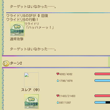
ターゲットはいなかった
…
…
。
ワライドリB
のSPが
0
回復
ワライドリB
の行動！
ワライドリ
「ハッハァーッ！」
通常攻撃
ターゲットはいなかった
…
…
。
ターン2
4362/4362
1796/1876
スレア（中）
21433/21453
587/1387