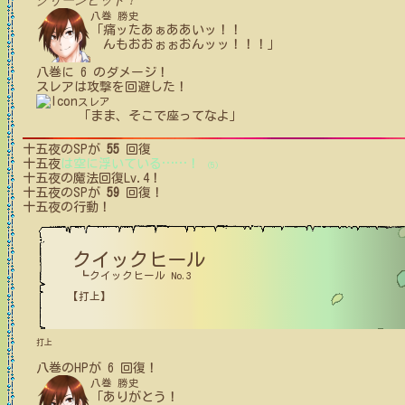
クリーンヒット！
八巻 勝史
「痛ッたあぁああいッ！！
んもおおぉぉおんッッ！！！」
八巻
に
6
のダメージ！
スレア
は攻撃を回避した！
スレア
「まま、そこで座ってなよ」
十五夜
のSPが
55
回復
十五夜
は空に浮いている
…
…
！
(5)
十五夜
の魔法回復Lv.4！
十五夜
のSPが
59
回復！
十五夜
の行動！
クイックヒール
┗クイックヒール No.3
【打上】
打上
八巻
の
HPが
6
回復！
八巻 勝史
「ありがとう！