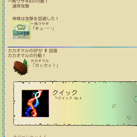
一角ウサギB
の行動！
通常攻撃
神様
は攻撃を回避した！
一角ウサギ
「キュ
…
…
」
カカオマル
のSPが
6
回復
カカオマル
の行動！
カカオマル
「カッカッ！」
クイック
┗クイック No.4