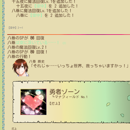
十五夜
に
魔法回復Lv.1
を追加した！
十五夜
に
【空中】
を
2
追加した！
八巻
に
魔法回復Lv.1
を追加した！
八巻
に
【空中】
を
2
追加した！
【空中】2→1
八巻
のSPが
86
回復
八巻
は空に浮いている
…
…
！
(2)
八巻
の魔法回復Lv.2！
八巻
のSPが
89
回復！
八巻
の行動！
八巻 勝史
「それじゃ
…
…
いっちょ世界、救っちゃいますかっ！
勇者ゾーン
┗マナフィールド No.1
【打上】
打上