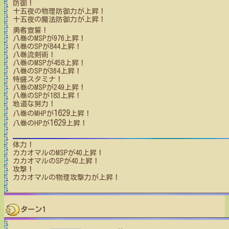
防御！
十五夜
の物理防御力が上昇！
十五夜
の魔法防御力が上昇！
勇者宣誓！
八巻
のMSPが
976
上昇！
八巻
のSPが
844
上昇！
八巻流剣術！
八巻
のMSPが
458
上昇！
八巻
のSPが
364
上昇！
特盛スタミナ！
八巻
のMSPが
249
上昇！
八巻
のSPが
183
上昇！
地道な努力！
1629
八巻
のMHPが
上昇！
1629
八巻
のHPが
上昇！
体力！
カカオマル
のMSPが
40
上昇！
カカオマル
のSPが
40
上昇！
攻撃！
カカオマル
の物理攻撃力が上昇！
ターン1