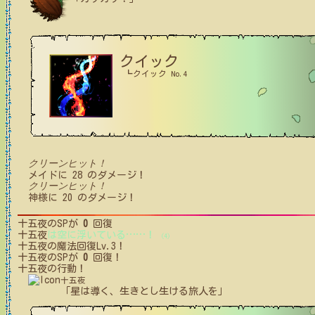
クイック
┗クイック No.4
クリーンヒット！
メイド
に
28
のダメージ！
クリーンヒット！
神様
に
20
のダメージ！
十五夜
のSPが
0
回復
十五夜
は空に浮いている
…
…
！
(4)
十五夜
の魔法回復Lv.3！
十五夜
のSPが
0
回復！
十五夜
の行動！
十五夜
「星は導く、生きとし生ける旅人を」