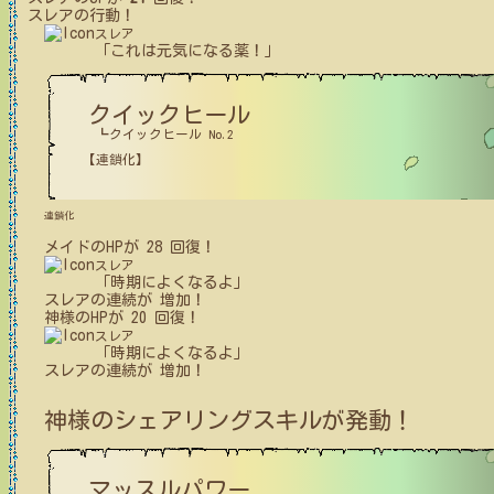
スレア
の行動！
スレア
「これは元気になる薬！」
クイックヒール
┗クイックヒール No.2
【連鎖化】
連鎖化
メイド
の
HPが
28
回復！
スレア
「時期によくなるよ」
スレア
の
連続が
増加！
神様
の
HPが
20
回復！
スレア
「時期によくなるよ」
スレア
の
連続が
増加！
神様
のシェアリングスキルが発動！
マッスルパワー