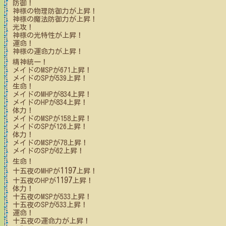
防御！
神様
の物理防御力が上昇！
神様
の魔法防御力が上昇！
光攻！
神様
の光特性が上昇！
運命！
神様
の運命力が上昇！
精神統一！
メイド
のMSPが
671
上昇！
メイド
のSPが
539
上昇！
生命！
メイド
のMHPが
834
上昇！
メイド
のHPが
834
上昇！
体力！
メイド
のMSPが
158
上昇！
メイド
のSPが
126
上昇！
体力！
メイド
のMSPが
78
上昇！
メイド
のSPが
62
上昇！
生命！
1197
十五夜
のMHPが
上昇！
1197
十五夜
のHPが
上昇！
体力！
十五夜
のMSPが
533
上昇！
十五夜
のSPが
533
上昇！
運命！
十五夜
の運命力が上昇！