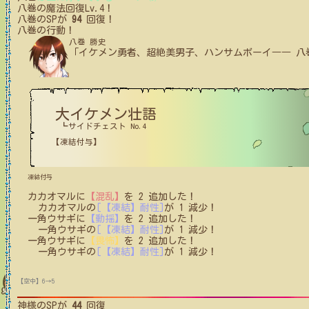
八巻
の魔法回復Lv.4！
八巻
のSPが
94
回復！
八巻
の行動！
八巻 勝史
「イケメン勇者、超絶美男子、ハンサムボーイ―― 八
大イケメン壮語
┗サイドチェスト No.4
【凍結付与】
凍結付与
カカオマル
に
【混乱】
を
2
追加した！
カカオマル
の
[【凍結】耐性]
が
1
減少！
一角ウサギ
に
【動揺】
を
2
追加した！
一角ウサギ
の
[【凍結】耐性]
が
1
減少！
一角ウサギ
に
【畏怖】
を
2
追加した！
一角ウサギ
の
[【凍結】耐性]
が
1
減少！
【空中】6→5
神様
のSPが
44
回復