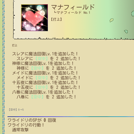
マナフィールド
┗マナフィールド No.1
【打上】
打上
スレア
に
魔法回復Lv.1
を追加した！
スレア
に
【空中】
を
2
追加した！
神様
に
魔法回復Lv.1
を追加した！
神様
に
【空中】
を
2
追加した！
メイド
に
魔法回復Lv.1
を追加した！
メイド
に
【空中】
を
2
追加した！
十五夜
に
魔法回復Lv.1
を追加した！
十五夜
に
【空中】
を
2
追加した！
八巻
に
魔法回復Lv.1
を追加した！
八巻
に
【空中】
を
2
追加した！
【空中】6→5
ワライドリ
のSPが
0
回復
ワライドリ
の行動！
通常攻撃