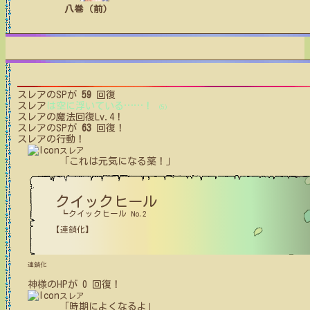
八巻（前）
スレア
のSPが
59
回復
スレア
は空に浮いている
…
…
！
(5)
スレア
の魔法回復Lv.4！
スレア
のSPが
63
回復！
スレア
の行動！
スレア
「これは元気になる薬！」
クイックヒール
┗クイックヒール No.2
【連鎖化】
連鎖化
神様
の
HPが
0
回復！
スレア
「時期によくなるよ」