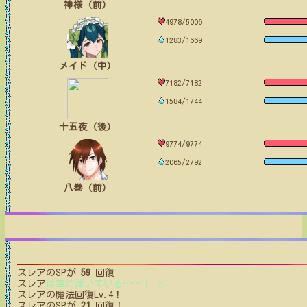
神様（前）
4978/5006
1283/1669
メイド（中）
7182/7182
1584/1744
十五夜（後）
9774/9774
2065/2792
八巻（前）
スレア
のSPが
59
回復
スレア
は空に浮いている
…
…
！
(6)
スレア
の魔法回復Lv.4！
スレア
のSPが
21
回復！