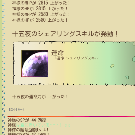
2815
神様
の
MHP
が
上がった！
2815
神様
の
HP
が
上がった！
2580
神様
の
MHP
が
上がった！
2580
神様
の
HP
が
上がった！
十五夜
のシェアリングスキルが発動！
運命
┗運命 シェアリングスキル
十五夜
の
運命力
が
上がった！
【空中】5→4
神様
のSPが
44
回復
神様
は空に浮いている
…
…
！
(11)
神様
の魔法回復Lv.4！
神様
のSPが
47
回復！