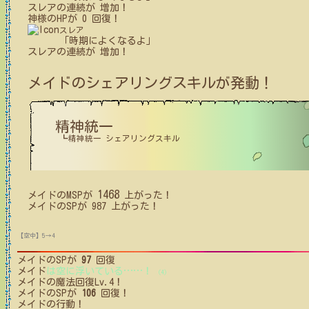
スレア
の
連続が
増加！
神様
の
HPが
0
回復！
スレア
「時期によくなるよ」
スレア
の
連続が
増加！
メイド
のシェアリングスキルが発動！
精神統一
┗精神統一 シェアリングスキル
1468
メイド
の
MSP
が
上がった！
メイド
の
SP
が
987
上がった！
【空中】5→4
メイド
のSPが
97
回復
メイド
は空に浮いている
…
…
！
(4)
メイド
の魔法回復Lv.4！
メイド
のSPが
106
回復！
メイド
の行動！