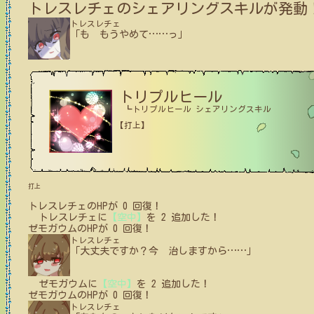
トレスレチェ
のシェアリングスキルが発動
トレスレチェ
「も もうやめて
…
…
っ」
トリプルヒール
┗トリプルヒール シェアリングスキル
【打上】
打上
トレスレチェ
の
HPが
0
回復！
トレスレチェ
に
【空中】
を
2
追加した！
ゼモガウム
の
HPが
0
回復！
トレスレチェ
「大丈夫ですか？今 治しますから
…
…
」
ゼモガウム
に
【空中】
を
2
追加した！
ゼモガウム
の
HPが
0
回復！
トレスレチェ