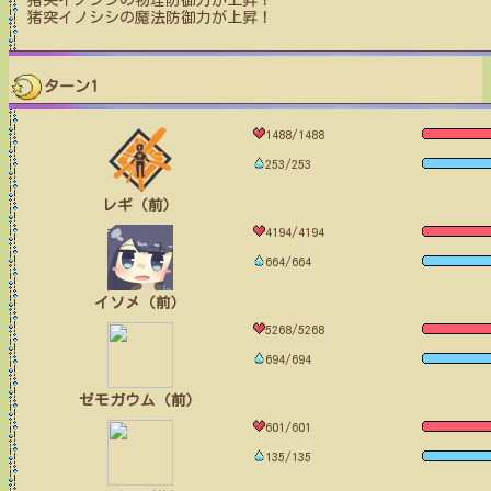
猪突イノシシ
の物理防御力が上昇！
猪突イノシシ
の魔法防御力が上昇！
ターン1
1488/1488
253/253
レギ（前）
4194/4194
664/664
イソメ（前）
5268/5268
694/694
ゼモガウム（前）
601/601
135/135