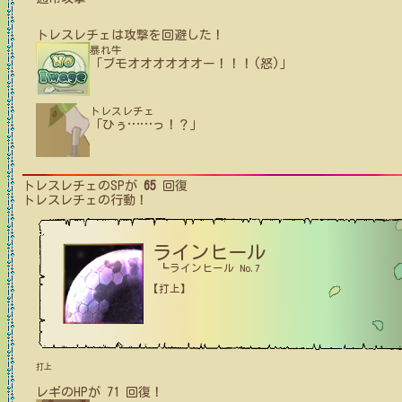
トレスレチェ
は攻撃を回避した！
暴れ牛
「ブモオオオオオオー！！！(怒)」
トレスレチェ
「ひぅ
…
…
っ！？」
トレスレチェ
のSPが
65
回復
トレスレチェ
の行動！
ラインヒール
┗ラインヒール No.7
【打上】
打上
レギ
の
HPが
71
回復！