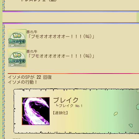
暴れ牛
「ブモオオオオオオー！！！(叫)」
暴れ牛
「ブモオオオオオオー！！！(叫)」
イソメ
のSPが
22
回復
イソメ
の行動！
ブレイク
┗ブレイク No.1
【連鎖化】