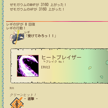
3160
ゼモガウム
の
MHP
が
上がった！
3160
ゼモガウム
の
HP
が
上がった！
レギ
のSPが
0
回復
レギ
の行動！
レギ
「
受けてみろっ！！
」
ヒートブレイザー
┗ブレイク No.1
【列化】
列化
クリーンヒット！
- 直撃 -