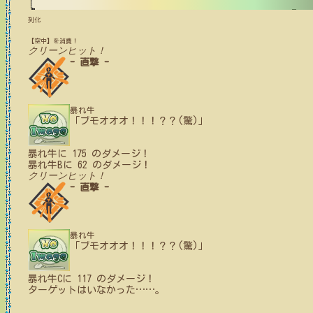
列化
【空中】を消費！
クリーンヒット！
- 直撃 -
暴れ牛
「ブモオオオ！！！？？(驚)」
暴れ牛
に
175
のダメージ！
暴れ牛B
に
62
のダメージ！
クリーンヒット！
- 直撃 -
暴れ牛
「ブモオオオ！！！？？(驚)」
暴れ牛C
に
117
のダメージ！
ターゲットはいなかった
…
…
。