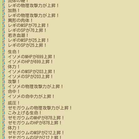
流体の鞭！
レギ
の物理攻撃力が上昇！
加熱！
レギ
の物理攻撃力が上昇！
異形の肉体！
レギ
のMSPが
70
上昇！
レギ
のSPが
70
上昇！
若き血潮！
レギ
のMSPが
25
上昇！
レギ
のSPが
25
上昇！
生命！
イソメ
のMHPが
699
上昇！
イソメ
のHPが
699
上昇！
体力！
イソメ
のMSPが
203
上昇！
イソメ
のSPが
203
上昇！
攻撃！
イソメ
の物理攻撃力が上昇！
命中！
イソメ
の命中力が上昇！
威圧！
ゼモガウム
の物理攻撃力が上昇！
こみ上げる生命！
ゼモガウム
のMHPが
878
上昇！
ゼモガウム
のHPが
878
上昇！
体力！
ゼモガウム
のMSPが
212
上昇！
ゼモガウム
のSPが
212
上昇！