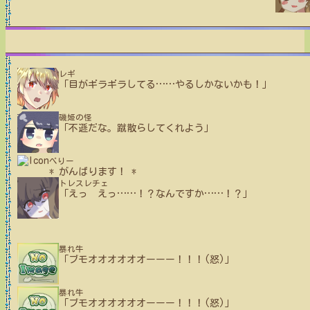
レギ
「目がギラギラしてる
…
…
やるしかないかも！」
磯姫の怪
「不遜だな。蹴散らしてくれよう」
べりー
* がんばります！ *
トレスレチェ
「えっ えっ
…
…
！？なんですか
…
…
！？」
暴れ牛
「ブモオオオオオオーーー！！！(怒)」
暴れ牛
「ブモオオオオオオーーー！！！(怒)」