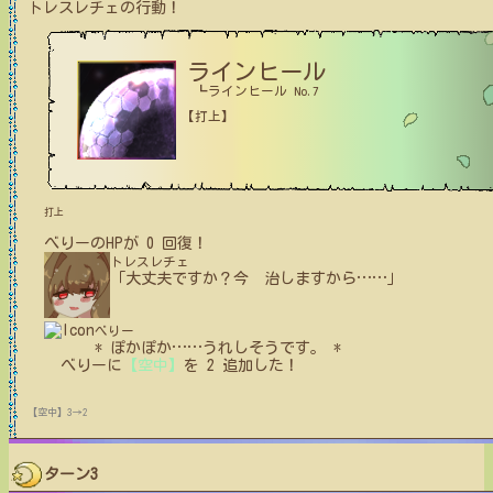
トレスレチェ
の行動！
ラインヒール
┗ラインヒール No.7
【打上】
打上
べりー
の
HPが
0
回復！
トレスレチェ
「大丈夫ですか？今 治しますから
…
…
」
べりー
* ぽかぽか
…
…
うれしそうです。 *
べりー
に
【空中】
を
2
追加した！
【空中】3→2
ターン3