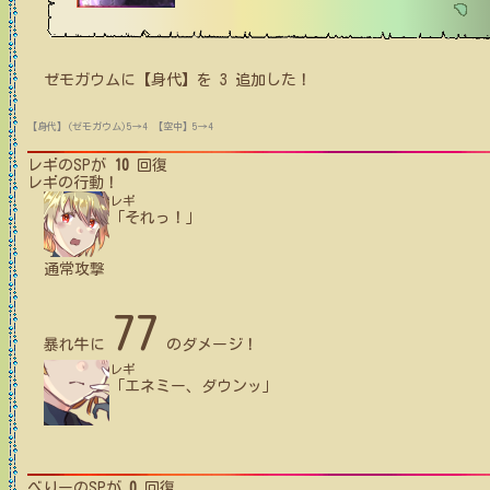
ゼモガウム
に【身代】を
3
追加した！
【身代】(ゼモガウム)5→4
【空中】5→4
レギ
のSPが
10
回復
レギ
の行動！
レギ
「それっ！」
通常攻撃
77
暴れ牛
に
のダメージ！
レギ
「エネミー、ダウンッ」
べりー
のSPが
0
回復