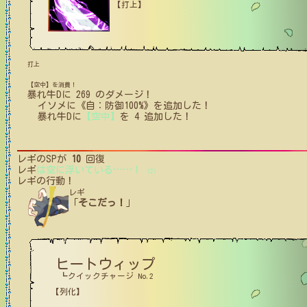
【打上】
打上
【空中】を消費！
暴れ牛D
に
269
のダメージ！
イソメ
に
《自：防御100%》
を追加した！
暴れ牛D
に
【空中】
を
4
追加した！
レギ
のSPが
10
回復
レギ
は空に浮いている
…
…
！
(2)
レギ
の行動！
レギ
「
そこだっ！
」
ヒートウィップ
┗クイックチャージ No.2
【列化】