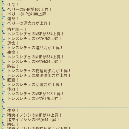
生命！
べりー
のMHPが
100
上昇！
べりー
のHPが
100
上昇！
運命！
べりー
の運命力が上昇！
精神統一！
トレスレチェ
のMSPが
884
上昇！
トレスレチェ
のSPが
752
上昇！
運命！
トレスレチェ
の運命力が上昇！
生命！
トレスレチェ
のMHPが
534
上昇！
トレスレチェ
のHPが
534
上昇！
防御！
トレスレチェ
の物理防御力が上昇！
トレスレチェ
の魔法防御力が上昇！
回避！
トレスレチェ
の回避力が上昇！
体力！
トレスレチェ
のMSPが
208
上昇！
トレスレチェ
のSPが
176
上昇！
生命！
猪突イノシシ
のMHPが
44
上昇！
猪突イノシシ
のHPが
44
上昇！
防御！