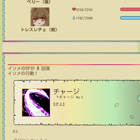
べりー（後）
3204/3204
1782/2096
トレスレチェ（前）
イソメ
のSPが
0
回復
イソメ
の行動！
チャージ
┗チャージ No.2
【打上】
打上