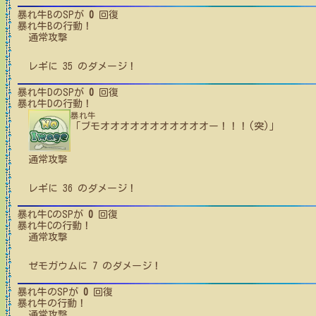
暴れ牛B
のSPが
0
回復
暴れ牛B
の行動！
通常攻撃
レギ
に
35
のダメージ！
暴れ牛D
のSPが
0
回復
暴れ牛D
の行動！
暴れ牛
「ブモオオオオオオオオオオオー！！！(突)」
通常攻撃
レギ
に
36
のダメージ！
暴れ牛C
のSPが
0
回復
暴れ牛C
の行動！
通常攻撃
ゼモガウム
に
7
のダメージ！
暴れ牛
のSPが
0
回復
暴れ牛
の行動！
通常攻撃