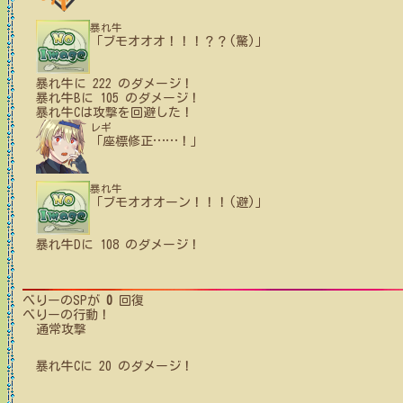
暴れ牛
「ブモオオオ！！！？？(驚)」
暴れ牛
に
222
のダメージ！
暴れ牛B
に
105
のダメージ！
暴れ牛C
は攻撃を回避した！
レギ
「座標修正
…
…
！」
暴れ牛
「ブモオオオーン！！！(避)」
暴れ牛D
に
108
のダメージ！
べりー
のSPが
0
回復
べりー
の行動！
通常攻撃
暴れ牛C
に
20
のダメージ！