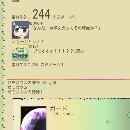
連鎖化
244
暴れ牛D
に
のダメージ！
磯姫の怪
「なんだ、喧嘩を売ってその程度か？」
クリーンヒット！
暴れ牛
「ブモオオオ！！！？？(驚)」
暴れ牛D
に
485
のダメージ！
ゼモガウム
のSPが
23
回復
ゼモガウム
は空に浮いている
…
…
！
(5)
ゼモガウム
の行動！
ガード
┗ガード No.7