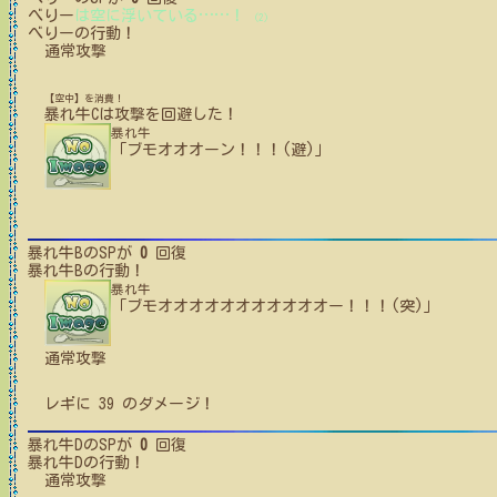
べりー
は空に浮いている
…
…
！
(2)
べりー
の行動！
通常攻撃
【空中】を消費！
暴れ牛C
は攻撃を回避した！
暴れ牛
「ブモオオオーン！！！(避)」
暴れ牛B
のSPが
0
回復
暴れ牛B
の行動！
暴れ牛
「ブモオオオオオオオオオオオー！！！(突)」
通常攻撃
レギ
に
39
のダメージ！
暴れ牛D
のSPが
0
回復
暴れ牛D
の行動！
通常攻撃