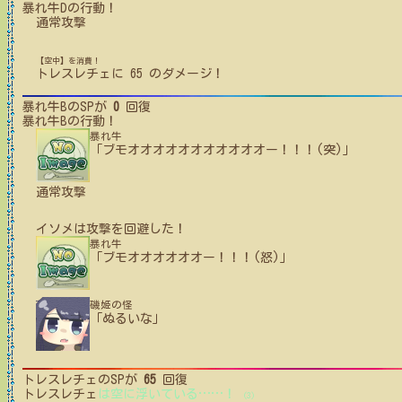
暴れ牛D
の行動！
通常攻撃
【空中】を消費！
トレスレチェ
に
65
のダメージ！
暴れ牛B
のSPが
0
回復
暴れ牛B
の行動！
暴れ牛
「ブモオオオオオオオオオオオー！！！(突)」
通常攻撃
イソメ
は攻撃を回避した！
暴れ牛
「ブモオオオオオオー！！！(怒)」
磯姫の怪
「ぬるいな」
トレスレチェ
のSPが
65
回復
トレスレチェ
は空に浮いている
…
…
！
(3)