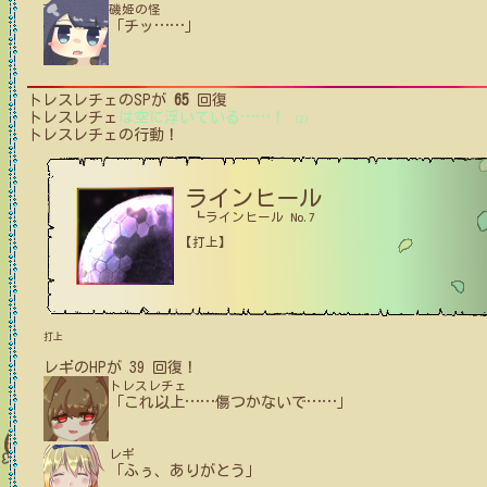
磯姫の怪
「チッ
…
…
」
トレスレチェ
のSPが
65
回復
トレスレチェ
は空に浮いている
…
…
！
(2)
トレスレチェ
の行動！
ラインヒール
┗ラインヒール No.7
【打上】
打上
レギ
の
HPが
39
回復！
トレスレチェ
「これ以上
…
…
傷つかないで
…
…
」
レギ
「ふぅ、ありがとう」