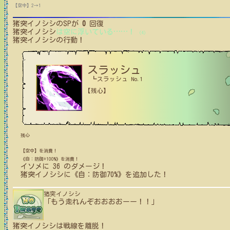
【空中】2→1
猪突イノシシ
のSPが
0
回復
猪突イノシシ
は空に浮いている
…
…
！
(4)
猪突イノシシ
の行動！
スラッシュ
┗スラッシュ No.1
【残心】
残心
【空中】を消費！
《自：防御+100%》を消費！
イソメ
に
36
のダメージ！
猪突イノシシ
に
《自：防御70%》
を追加した！
猪突イノシシ
「もう走れんぞおおおおーー！！」
猪突イノシシ
は戦線を離脱！