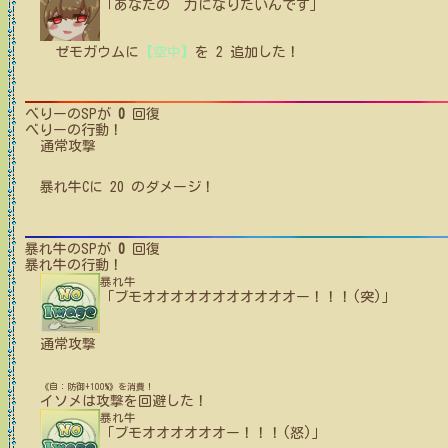
「あなたの 力になりたいんです」
ゼモガウム
に
【空中】
を
2
追加した！
べりー
のSPが
0
回復
べりー
の行動！
通常攻撃
暴れ牛C
に
20
のダメージ！
暴れ牛
のSPが
0
回復
暴れ牛
の行動！
暴れ牛
「ブモオオオオオオオオオオオー！！！(突)」
通常攻撃
《自：防御+100%》を消費！
イソメ
は攻撃を回避した！
暴れ牛
「ブモオオオオオオー！！！(怒)」