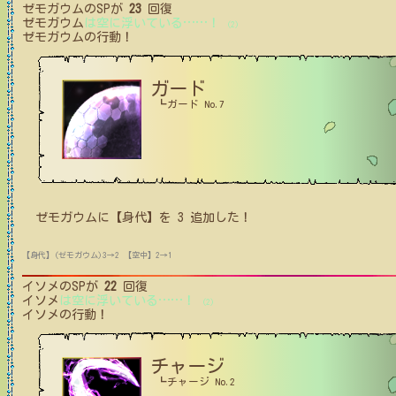
ゼモガウム
のSPが
23
回復
ゼモガウム
は空に浮いている
…
…
！
(2)
ゼモガウム
の行動！
ガード
┗ガード No.7
ゼモガウム
に【身代】を
3
追加した！
【身代】(ゼモガウム)3→2
【空中】2→1
イソメ
のSPが
22
回復
イソメ
は空に浮いている
…
…
！
(2)
イソメ
の行動！
チャージ
┗チャージ No.2