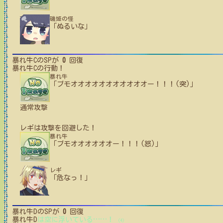
磯姫の怪
「ぬるいな」
暴れ牛C
のSPが
0
回復
暴れ牛C
の行動！
暴れ牛
「ブモオオオオオオオオオオオー！！！(突)」
通常攻撃
レギ
は攻撃を回避した！
暴れ牛
「ブモオオオオオオー！！！(怒)」
レギ
「危なっ！」
暴れ牛D
のSPが
0
回復
暴れ牛D
は空に浮いている
…
…
！
(4)