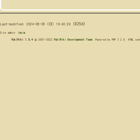
(825d)
Last-modified: 2024-05-05 (日) 19:43:29
Site admin:
loxia
PukiWiki 1.5.4
© 2001-2022
PukiWiki Development Team
. Powered by PHP 7.2.9. HTML co