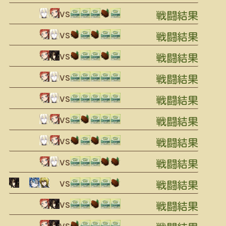
vs
戦闘結果
vs
戦闘結果
vs
戦闘結果
vs
戦闘結果
vs
戦闘結果
vs
戦闘結果
vs
戦闘結果
vs
戦闘結果
vs
戦闘結果
vs
戦闘結果
vs