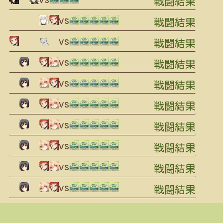
戦闘結果
vs
戦闘結果
vs
戦闘結果
vs
戦闘結果
vs
戦闘結果
vs
戦闘結果
vs
戦闘結果
vs
戦闘結果
vs
戦闘結果
vs
戦闘結果