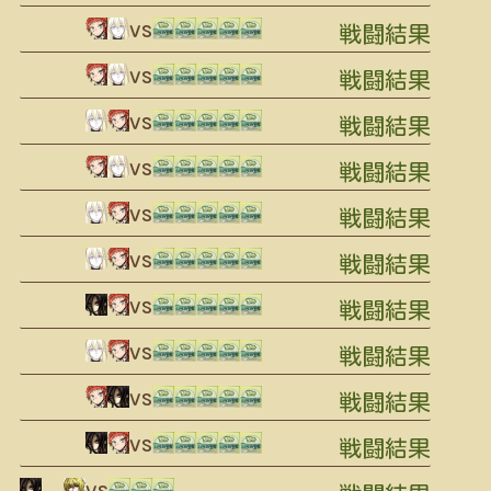
vs
戦闘結果
vs
戦闘結果
vs
戦闘結果
vs
戦闘結果
vs
戦闘結果
vs
戦闘結果
vs
戦闘結果
vs
戦闘結果
vs
戦闘結果
vs
戦闘結果
vs