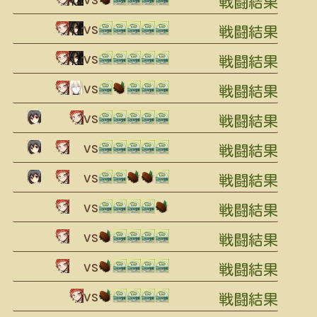
戦闘結果
vs
戦闘結果
vs
戦闘結果
vs
戦闘結果
vs
戦闘結果
vs
戦闘結果
vs
戦闘結果
vs
戦闘結果
vs
戦闘結果
vs
戦闘結果
vs
戦闘結果