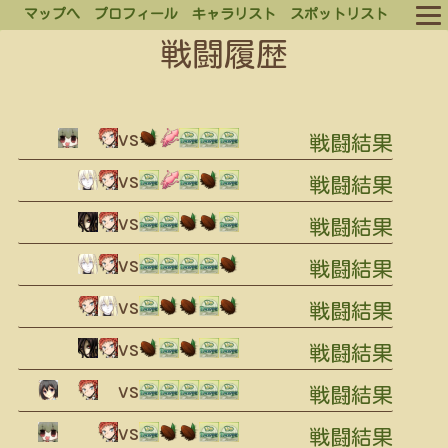
マップへ
プロフィール
キャラリスト
スポットリスト
戦闘履歴
ルール
ログイン
vs
戦闘結果
ログアウト
vs
戦闘結果
vs
戦闘結果
vs
戦闘結果
vs
戦闘結果
vs
戦闘結果
vs
戦闘結果
vs
戦闘結果