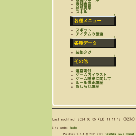
戦闘のルール
戦闘宣言
状態異常
スキル
↑
各種メニュー
スポット
アイテムの譲渡
↑
各種データ
装飾タグ
↑
その他
運営寄付
ゲーム内イラスト
ゲーム結果に関して
ルール修正履歴
おしらせ履歴
(823d)
Last-modified: 2024-05-05 (日) 11:11:12
Site admin:
loxia
PukiWiki 1.5.4
© 2001-2022
PukiWiki Development 