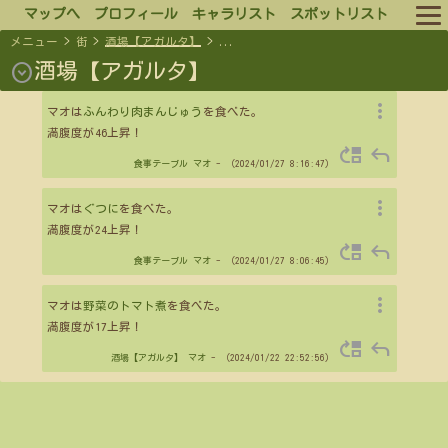
マップへ
プロフィール
キャラリスト
スポットリスト
メニュー
>
街
>
酒場【アガルタ】
>
...
ルール
expand_circle_down
酒場【アガルタ】
more_vert
ログイン
マオは
ふんわり肉まんじゅう
を食べた。
満腹度が46上昇！
move_up
reply
ログアウト
食事テーブル
マオ
- （2024/01/27 8:16:47）
more_vert
マオは
ぐつに
を食べた。
満腹度が24上昇！
move_up
reply
食事テーブル
マオ
- （2024/01/27 8:06:45）
more_vert
マオは
野菜のトマト煮
を食べた。
満腹度が17上昇！
move_up
reply
酒場【アガルタ】
マオ
- （2024/01/22 22:52:56）