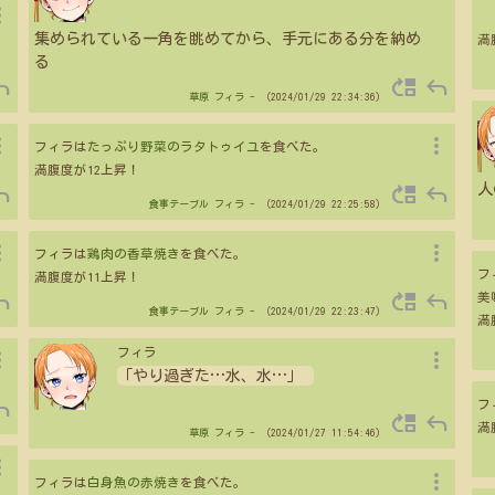
vert
集められている一角を眺めてから、手元にある分を納め
満
る
ply
move_up
reply
草原
フィラ
- （2024/01/29 22:34:36）
vert
more_vert
フィラは
たっぷり野菜のラタトゥイユ
を食べた。
満腹度が12上昇！
ply
move_up
reply
人
食事テーブル
フィラ
- （2024/01/29 22:25:58）
vert
more_vert
フィラは
鶏肉の香草焼き
を食べた。
フ
満腹度が11上昇！
ply
move_up
reply
美
食事テーブル
フィラ
- （2024/01/29 22:23:47）
満
vert
more_vert
フィラ
「やり過ぎた
…
水、水
…
」
ply
フ
move_up
reply
満
草原
フィラ
- （2024/01/27 11:54:46）
vert
more_vert
フィラは
白身魚の赤焼き
を食べた。