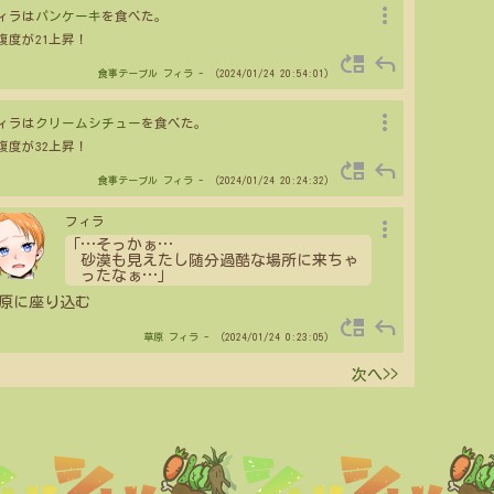
more_vert
ィラは
パンケーキ
を食べた。
腹度が21上昇！
move_up
reply
食事テーブル
フィラ
- （2024/01/24 20:54:01）
more_vert
ィラは
クリームシチュー
を食べた。
腹度が32上昇！
move_up
reply
食事テーブル
フィラ
- （2024/01/24 20:24:32）
more_vert
フィラ
「
…
そっかぁ
…
砂漠も見えたし随分過酷な場所に来ちゃ
ったなぁ
…
」
原に座り込む
move_up
reply
草原
フィラ
- （2024/01/24 0:23:05）
次へ>>