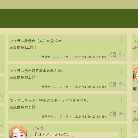
vert
more_vert
フィラは
卵焼き（大）
を食べた。
フ
満腹度が9上昇！
満
move_up
reply
食事テーブル
フィラ
- （2024/01/29 22:45:19）
ply
more_vert
フィラは
透き通る霊水
を飲んだ。
満腹度が13上昇！
vert
move_up
reply
食事テーブル
フィラ
- （2024/01/29 22:38:35）
味
ply
more_vert
フィラは
たっぷり野菜のラタトゥイユ
を食べた。
満腹度が12上昇！
vert
move_up
reply
フ
食事テーブル
フィラ
- （2024/01/29 22:35:25）
満
ply
more_vert
フィラ
「コメと、ミルク。」