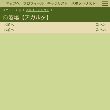
マップへ
プロフィール
キャラリスト
スポットリスト
メニュー
>
街
>
酒場【アガルタ】
>
...
ルール
expand_circle_down
酒場【アガルタ】
<<前へ
次へ>>
ログイン
<<前へ
次へ>>
ログアウト